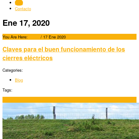
Blog
Contacto
Ene 17, 2020
You Are Here:
Home
/
17 Ene 2020
Claves para el buen funcionamiento de los
cierres eléctricos
Categories:
Blog
Tags:
17/01/2020