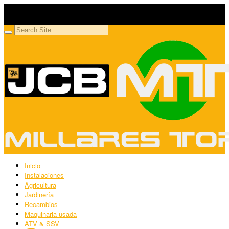
Millares Torrón SL
Maquinaria agrícola y jardinería
Inicio
Instalaciones
Agricultura
Jardinería
Recambios
Maquinaria usada
ATV & SSV