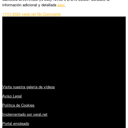
información adicional y detallada
aquí
.
17/01/2020
xeral.net
No Comments
SÍGUENOS
Horario:
Lunes a Viernes: 09:00 – 13:30h y 15:30 – 19:15h
Sábado: 10:00 – 13:00h
Audiovisuales:
Visita nuestra galería de vídeos
Aviso Legal
Política de Cookies
Implementado por xeral.net
Portal empleado