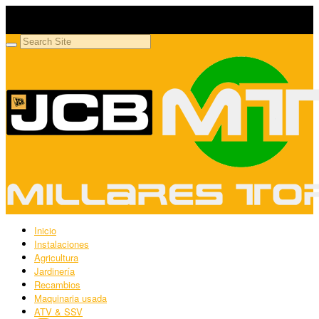
Millares Torrón SL
Maquinaria agrícola y jardinería
Inicio
Instalaciones
Agricultura
Jardinería
Recambios
Maquinaria usada
ATV & SSV