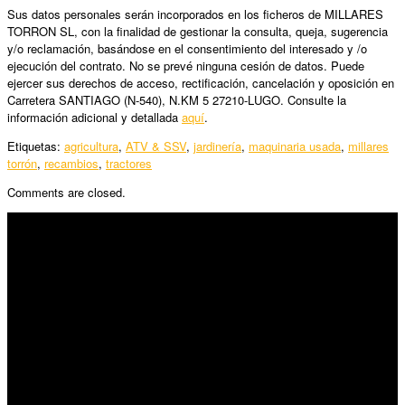
Sus datos personales serán incorporados en los ficheros de MILLARES
TORRON SL, con la finalidad de gestionar la consulta, queja, sugerencia
y/o reclamación, basándose en el consentimiento del interesado y /o
ejecución del contrato. No se prevé ninguna cesión de datos. Puede
ejercer sus derechos de acceso, rectificación, cancelación y oposición en
Carretera SANTIAGO (N-540), N.KM 5 27210-LUGO. Consulte la
información adicional y detallada
aquí
.
Etiquetas:
agricultura
,
ATV & SSV
,
jardinería
,
maquinaria usada
,
millares
torrón
,
recambios
,
tractores
Comments are closed.
SÍGUENOS
Horario:
Lunes a Viernes: 09:00 – 13:30h y 15:30 – 19:15h
Sábado: 10:00 – 13:00h
Audiovisuales: