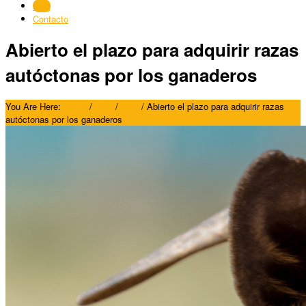
Blog
Contacto
Abierto el plazo para adquirir razas
autóctonas por los ganaderos
You Are Here:
Home
/
Blog
/
Blog
/
Abierto el plazo para adquirir razas
autóctonas por los ganaderos