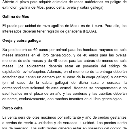
Abierto el plazo para adquirir animales de razas autóctonas en peligro de
extinción (gallina de Mos, porco celta, oveja y cabra gallega).
Gallina de Mos
El precio por unidad de raza «gallina de Mos» es de 1 euro. Para ello, los
interesados deberán tener registro de ganadería (REGA).
Oveja y cabra gallega
Su precio será de 60 euros por animal para las hembras mayores de seis
meses inscritas en el libro genealógico, y de 40 euros para las ovejas
menores de seis meses y de 45 euros para las cabras de menos de seis
meses. Los solicitantes deberán estar en posesión del código de
explotación ovino/caprino. Además, en el momento de la entrega deberán
acreditar que tienen un carnero (en el caso de la oveja gallega) o castrón
(en el caso de la cabra gallega) de dicha raza o cursada la
correspondiente solicitud de este animal. Además se comprometen a no
sacrificarlos en el plazo de un año y las corderas y las cabritas deberán
cruzarse, exclusivamente, con machos inscritos en el libro genealógico.
Porco celta
La venta será de lotes máximos por solicitante y año de cerdas gestantes
o cerdas de recría 4 unidades y de verracos, 1 unidad. Los precios serán
los de mercado. Los solicitantes deberán estar en posesión del código de