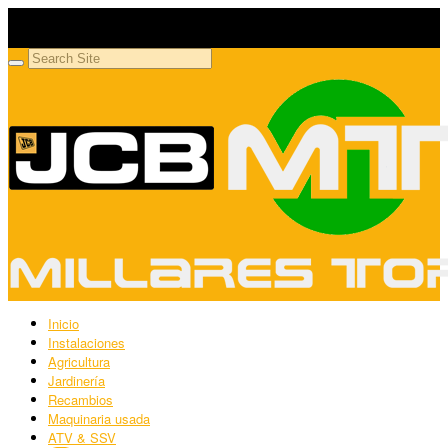
Millares Torrón SL
Maquinaria agrícola y jardinería
Inicio
Instalaciones
Agricultura
Jardinería
Recambios
Maquinaria usada
ATV & SSV