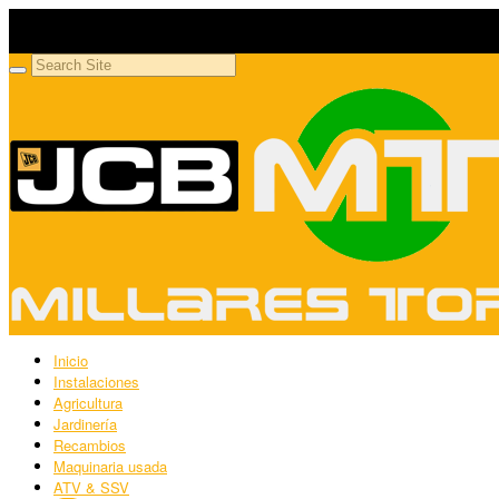
Millares Torrón SL
Maquinaria agrícola y jardinería
Inicio
Instalaciones
Agricultura
Jardinería
Recambios
Maquinaria usada
ATV & SSV