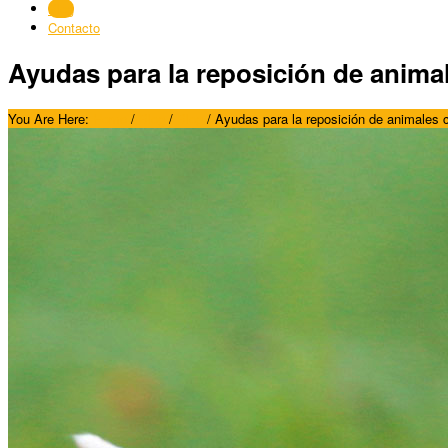
Blog
Contacto
Ayudas para la reposición de animal
You Are Here:
Home
/
Blog
/
Blog
/
Ayudas para la reposición de animales c