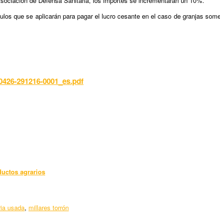
Asociación de Defensa Sanitaria, los importes se incrementarán un 10%.
ulos que se aplicarán para pagar el lucro cesante en el caso de granjas some
0426-291216-0001_es.pdf
ductos agrarios
ia usada
,
millares torrón