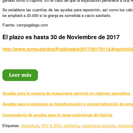
ganado ovino o caprino. En el caso de que la explotación pertenece a una 
Se establece las cuantías de las ayudas para reposición, así como los cálc
se ampliará a 20.000 si la granja es sometida a vacío sanitario.
Fuente: campogalego.com
El plazo es hasta 30 de Noviembre de 2017
http://www.xunta.gal/dog/Publicados/2017/20170113/AnuncioG
Ayudas para la compra de maquinaria agrícola en régimen asociativo
Ayudas para inversiones en transformación y comercialización de pro
Convocatoria de ayudas para la razas autóctonas de Galicia
Etiquetas:
agricultura
,
ATV & SSV
,
jardinería
,
maquinaria agrícola
,
maquinar