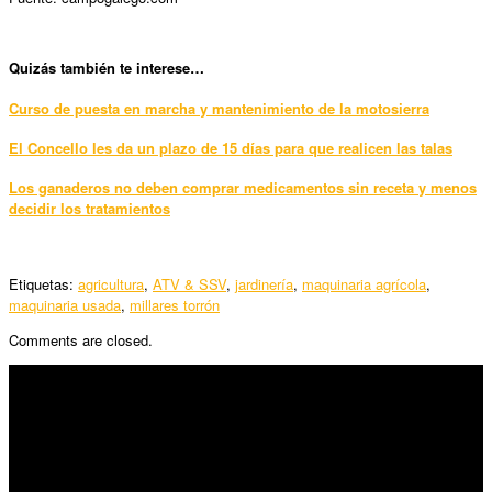
Quizás también te interese…
Curso de puesta en marcha y mantenimiento de la motosierra
El Concello les da un plazo de 15 días para que realicen las talas
Los ganaderos no deben comprar medicamentos sin receta y menos
decidir los tratamientos
Etiquetas:
agricultura
,
ATV & SSV
,
jardinería
,
maquinaria agrícola
,
maquinaria usada
,
millares torrón
Comments are closed.
SÍGUENOS
Horario:
Lunes a Viernes: 09:00 – 13:30h y 15:30 – 19:15h