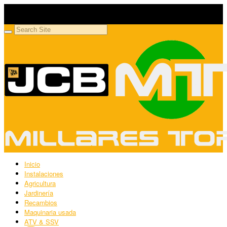
Millares Torrón SL
Maquinaria agrícola y jardinería
Inicio
Instalaciones
Agricultura
Jardinería
Recambios
Maquinaria usada
ATV & SSV