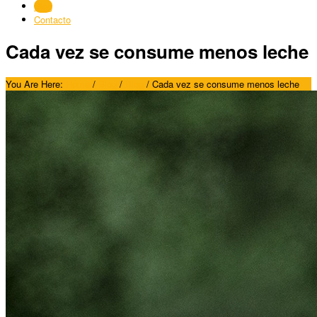
Blog
Contacto
Cada vez se consume menos leche
You Are Here:
Home
/
Blog
/
Blog
/
Cada vez se consume menos leche