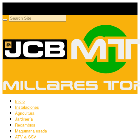
Millares Torrón SL
Maquinaria agrícola y jardinería
Inicio
Instalaciones
Agricultura
Jardinería
Recambios
Maquinaria usada
ATV & SSV