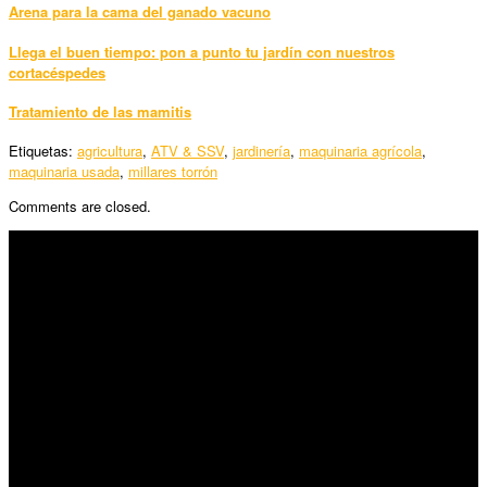
Arena para la cama del ganado vacuno
Llega el buen tiempo: pon a punto tu jardín con nuestros
cortacéspedes
Tratamiento de las mamitis
Etiquetas:
agricultura
,
ATV & SSV
,
jardinería
,
maquinaria agrícola
,
maquinaria usada
,
millares torrón
Comments are closed.
SÍGUENOS
Horario:
Lunes a Viernes: 09:00 – 13:30h y 15:30 – 19:15h
Sábado: 10:00 – 13:00h
Audiovisuales: