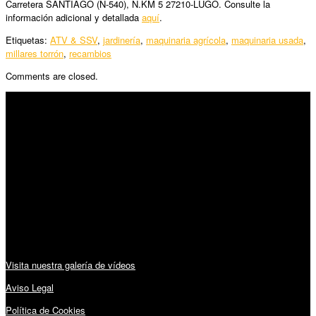
Carretera SANTIAGO (N-540), N.KM 5 27210-LUGO. Consulte la
información adicional y detallada
aquí
.
Etiquetas:
ATV & SSV
,
jardinería
,
maquinaria agrícola
,
maquinaria usada
,
millares torrón
,
recambios
Comments are closed.
SÍGUENOS
Horario:
Lunes a Viernes: 09:00 – 13:30h y 15:30 – 19:15h
Sábado: 10:00 – 13:00h
Audiovisuales:
Visita nuestra galería de vídeos
Aviso Legal
Política de Cookies