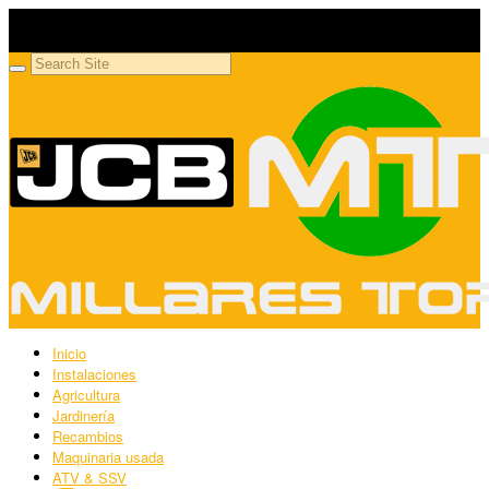
Millares Torrón SL
Maquinaria agrícola y jardinería
Inicio
Instalaciones
Agricultura
Jardinería
Recambios
Maquinaria usada
ATV & SSV