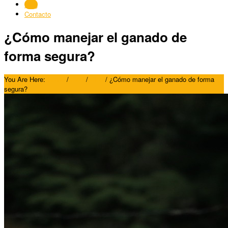
Blog
Contacto
¿Cómo manejar el ganado de
forma segura?
You Are Here:
Home
/
Blog
/
Blog
/
¿Cómo manejar el ganado de forma
segura?