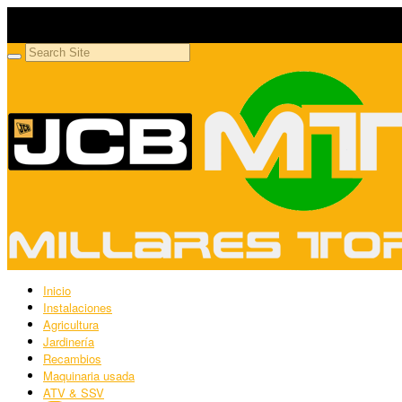
Millares Torrón SL
Maquinaria agrícola y jardinería
Inicio
Instalaciones
Agricultura
Jardinería
Recambios
Maquinaria usada
ATV & SSV