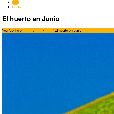
Blog
Contacto
El huerto en Junio
You Are Here:
Home
/
Blog
/
Blog
/
El huerto en Junio