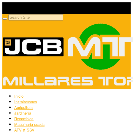
Millares Torrón SL
Maquinaria agrícola y jardinería
Inicio
Instalaciones
Agricultura
Jardinería
Recambios
Maquinaria usada
ATV & SSV