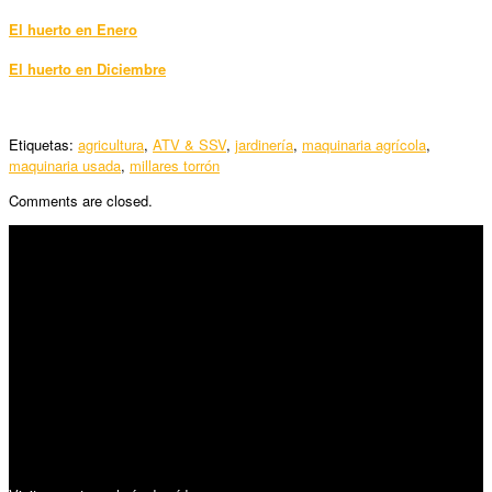
El huerto en Enero
El huerto en Diciembre
Etiquetas:
agricultura
,
ATV & SSV
,
jardinería
,
maquinaria agrícola
,
maquinaria usada
,
millares torrón
Comments are closed.
SÍGUENOS
Horario:
Lunes a Viernes: 09:00 – 13:30h y 15:30 – 19:15h
Sábado: 10:00 – 13:00h
Audiovisuales: