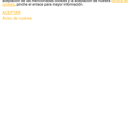
aceptación de las mencionadas cookies y la aceptación de nuestra
política de
cookies
, pinche el enlace para mayor información.
ACEPTAR
Aviso de cookies