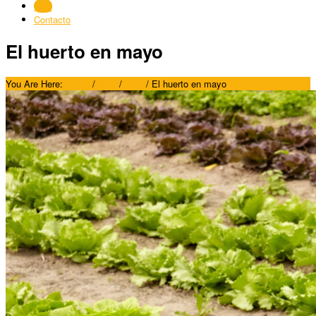
Blog
Contacto
El huerto en mayo
You Are Here:
Home
/
Blog
/
Blog
/
El huerto en mayo