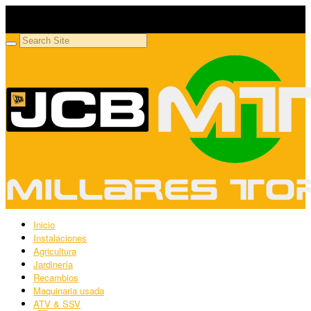
Millares Torrón SL
Maquinaria agrícola y jardinería
Inicio
Instalaciones
Agricultura
Jardinería
Recambios
Maquinaria usada
ATV & SSV