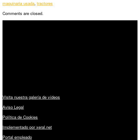
maquinaria usada
,
tractores
Comments are closed.
SÍGUENOS
Horario:
Lunes a Viernes: 09:00 – 13:30h y 15:30 – 19:15h
Sábado: 10:00 – 13:00h
Audiovisuales:
Visita nuestra galería de vídeos
Aviso Legal
Política de Cookies
Implementado por xeral.net
Portal empleado