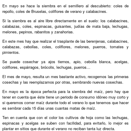
En mayo se hace la siembra en el semillero al descubierto: coles de
repollo, coles de Bruselas, coliflores de verano y calabacines.
Si la siembra es al aire libre directamente en el suelo: los calabacines,
calabazas, coles, espinacas, guisantes, judías de mata baja, lechugas,
melones, pepinos, rabanitos y zanahorias.
En este mes hay que realizar el trasplante de las berenjenas, calabacines,
calabazas, cebollas, coles, coliflores, melones, puerros, tomates y
pimientos.
Se puede cosechar ya ajos tiernos, apio, cebolla blanca, acelgas,
coliflores, espárragos, brócolis, lechugas, puerros…
El mes de mayo, resulta un mes bastante activo, recogemos las primeras
cosechas y las reemplazamos por otras, sembrando nuevas cosechas.
En mayo es la época perfecta para la siembra del maíz, pero hay que
tener en cuenta que éste tiene un periodo de consumo idóneo muy corto y
si queremos comer maíz durante todo el verano lo que tenemos que hacer
es sembrar cada 15 días unas cuantas matas de maíz.
Ten en cuenta que con el color los cultivos de hoja como las lechugas,
espinacas y acelgas se suben con facilidad, para evitarlo, lo mejor es
plantar en sitios que durante el verano no reciban tanta luz directa.