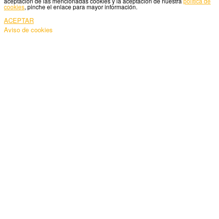
aceptación de las mencionadas cookies y la aceptación de nuestra
política de
cookies
, pinche el enlace para mayor información.
ACEPTAR
Aviso de cookies