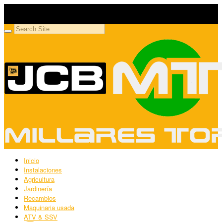
Millares Torrón SL
Maquinaria agrícola y jardinería
Inicio
Instalaciones
Agricultura
Jardinería
Recambios
Maquinaria usada
ATV & SSV