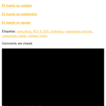
El huerto en octubre
El huerto en septiembre
El huerto en agosto
Etiquetas:
agricultura
,
ATV & SSV
,
jardinería
,
maquinaria agrícola
,
maquinaria usada
,
millares torrón
Comments are closed.
SÍGUENOS
Horario:
Lunes a Viernes: 09:00 – 13:30h y 15:30 – 19:15h
Sábado: 10:00 – 13:00h
Audiovisuales: