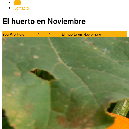
Blog
Contacto
El huerto en Noviembre
You Are Here:
Home
/
Blog
/
Blog
/
El huerto en Noviembre