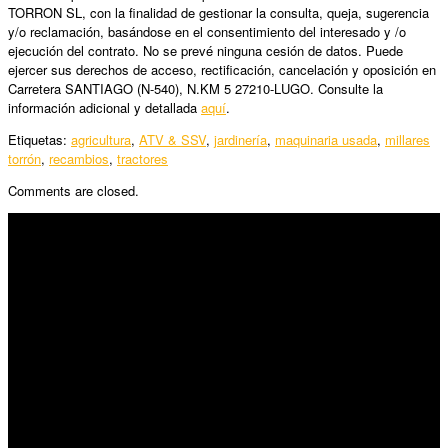
TORRON SL, con la finalidad de gestionar la consulta, queja, sugerencia
y/o reclamación, basándose en el consentimiento del interesado y /o
ejecución del contrato. No se prevé ninguna cesión de datos. Puede
ejercer sus derechos de acceso, rectificación, cancelación y oposición en
Carretera SANTIAGO (N-540), N.KM 5 27210-LUGO. Consulte la
información adicional y detallada
aquí
.
Etiquetas:
agricultura
,
ATV & SSV
,
jardinería
,
maquinaria usada
,
millares
torrón
,
recambios
,
tractores
Comments are closed.
SÍGUENOS
Horario:
Lunes a Viernes: 09:00 – 13:30h y 15:30 – 19:15h
Sábado: 10:00 – 13:00h
Audiovisuales: