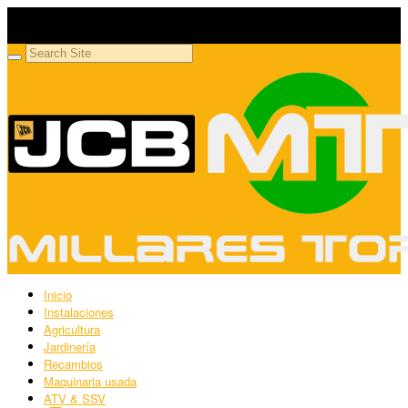
Millares Torrón SL
Maquinaria agrícola y jardinería
Inicio
Instalaciones
Agricultura
Jardinería
Recambios
Maquinaria usada
ATV & SSV