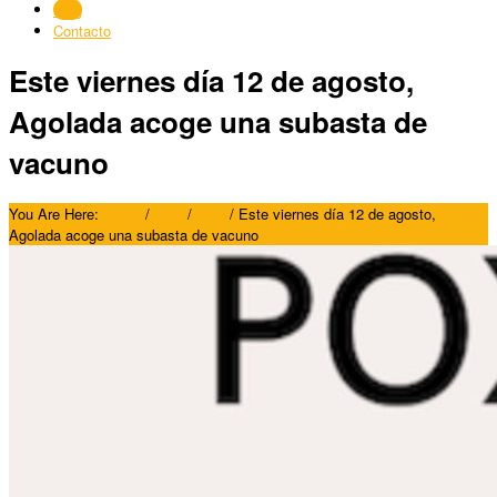
Blog
Contacto
Este viernes día 12 de agosto,
Agolada acoge una subasta de
vacuno
You Are Here:
Home
/
Blog
/
Blog
/
Este viernes día 12 de agosto,
Agolada acoge una subasta de vacuno