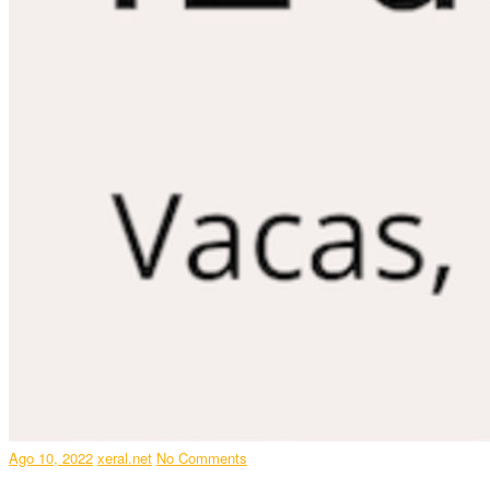
Ago 10, 2022
xeral.net
No Comments