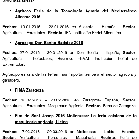
Próximas ferias:
Agriteco Feria de la Tecnología Agraria del Mediterráneo
Alicante 2016
Fechas
: 19.01.2016 – 22.01.2016 en Alicante – España,
Sector
:
Agricultura – Forestales,
Recinto
: IFA Institución Ferial Alicantina
Agroexpo Don Benito Badajoz 2016
Fechas
: 27.01.2016 – 30.01.2016 en Don Benito – España,
Sector
:
Agricultura – Forestales,
Recinto
: FEVAL Institución Ferial de
Extremadura.
Agroexpo es una de las ferias más importantes para el sector agrícola y
ganadero.
FIMA Zaragoza
Fechas
: 16.02.2016 – 20.02.2016 en Zaragoza- España,
Sector
:
Agricultura – Forestales -Maquinaria Agrícola,
Recinto
: Feria de Zaragoza
Fira de Sant Josep 2016 Mollerussa: La feria catalana de la
maquinaria agrícola, Lleida
Fechas
: 17.03.2016 – 20.03.2016 en Mollerussa – Lleida – España,
Sector
: Agricultura – Forestales – Maquinaria,
Recinto
: Feria de