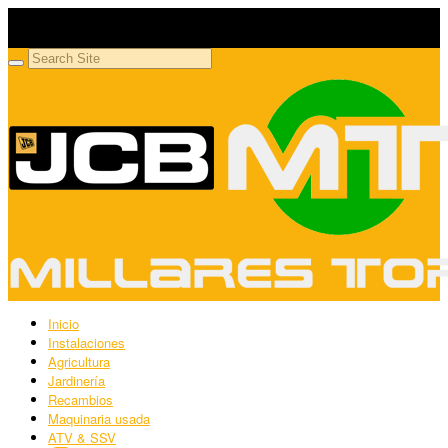
Millares Torrón SL
Maquinaria agrícola y jardinería
Inicio
Instalaciones
Agricultura
Jardinería
Recambios
Maquinaria usada
ATV & SSV