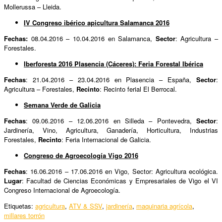
Mollerussa – Lleida.
IV Congreso ibérico apicultura Salamanca 2016
Fechas:
08.04.2016 – 10.04.2016 en Salamanca,
Sector
: Agricultura –
Forestales.
Iberforesta 2016 Plasencia (Cáceres): Feria Forestal Ibérica
Fechas
: 21.04.2016 – 23.04.2016 en Plasencia – España,
Sector
:
Agricultura – Forestales,
Recinto
: Recinto ferial El Berrocal.
Semana Verde de Galicia
Fechas
: 09.06.2016 – 12.06.2016 en Silleda – Pontevedra,
Sector
:
Jardinería, Vino, Agricultura, Ganadería, Horticultura, Industrias
Forestales,
Recinto
: Feria Internacional de Galicia.
Congreso de Agroecología Vigo 2016
Fechas
: 16.06.2016 – 17.06.2016 en Vigo, Sector: Agricultura ecológica.
Lugar
: Facultad de Ciencias Económicas y Empresariales de Vigo el VI
Congreso Internacional de Agroecología.
Etiquetas:
agricultura
,
ATV & SSV
,
jardinería
,
maquinaria agrícola
,
millares torrón