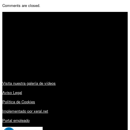
Comments are closed.
SÍGUENOS
Horario:
Lunes a Viernes: 09:00 – 13:30h y 15:30 – 19:15h
Sábado: 10:00 – 13:00h
Audiovisuales:
Visita nuestra galería de vídeos
Aviso Legal
Política de Cookies
Implementado por xeral.net
Portal empleado