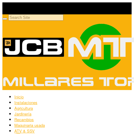
Millares Torrón SL
Maquinaria agrícola y jardinería
Inicio
Instalaciones
Agricultura
Jardinería
Recambios
Maquinaria usada
ATV & SSV