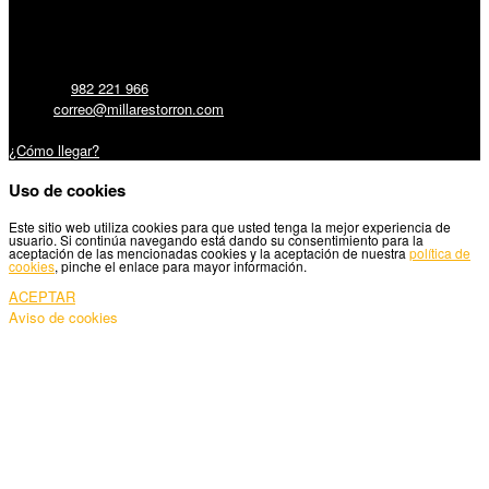
Millares Torrón SL:
Teléfono:
982 221 966
Email:
correo@millarestorron.com
Carretera Santiago, 5 - 27210 Lugo
¿Cómo llegar?
Uso de cookies
Este sitio web utiliza cookies para que usted tenga la mejor experiencia de
usuario. Si continúa navegando está dando su consentimiento para la
aceptación de las mencionadas cookies y la aceptación de nuestra
política de
cookies
, pinche el enlace para mayor información.
ACEPTAR
Aviso de cookies