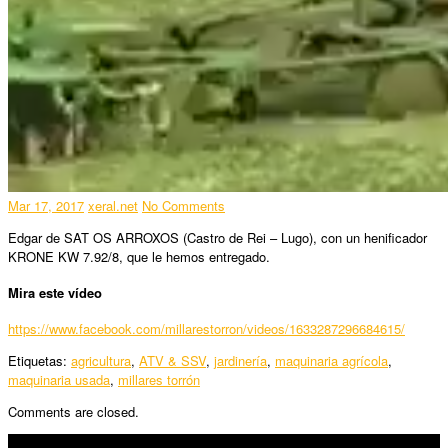
Mar 17, 2017
xeral.net
No Comments
Edgar de SAT OS ARROXOS (Castro de Rei – Lugo), con un henificador
KRONE KW 7.92/8, que le hemos entregado.
Mira este vídeo
https://www.facebook.com/millarestorron/videos/1633287296684615/
Etiquetas:
agricultura
,
ATV & SSV
,
jardinería
,
maquinaria agrícola
,
maquinaria usada
,
millares torrón
Comments are closed.
SÍGUENOS