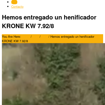
Blog
Contacto
Hemos entregado un henificador
KRONE KW 7.92/8
You Are Here:
Home
/
Blog
/
Blog
/
Hemos entregado un henificador
KRONE KW 7.92/8