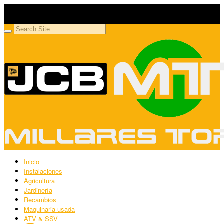
Millares Torrón SL
Maquinaria agrícola y jardinería
Inicio
Instalaciones
Agricultura
Jardinería
Recambios
Maquinaria usada
ATV & SSV