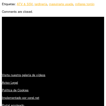
Etiquetas:
ATV & SSV
,
jardinería
,
maquinaria usada
,
millares torrón
Comments are closed.
SÍGUENOS
Horario:
Lunes a Viernes: 09:00 – 13:30h y 15:30 – 19:15h
Sábado: 10:00 – 13:00h
Audiovisuales:
Visita nuestra galería de vídeos
Aviso Legal
Política de Cookies
Implementado por xeral.net
Portal empleado