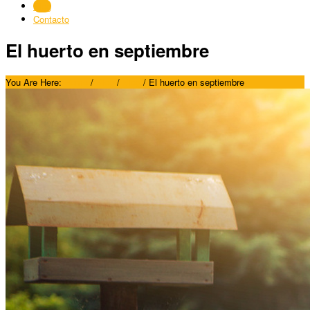
Blog
Contacto
El huerto en septiembre
You Are Here:
Home
/
Blog
/
Blog
/
El huerto en septiembre