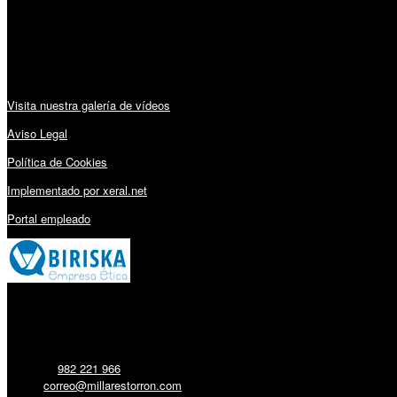
Sábado: 10:00 – 13:00h
Audiovisuales:
Visita nuestra galería de vídeos
Aviso Legal
Política de Cookies
Implementado por xeral.net
Portal empleado
Millares Torrón SL:
Teléfono:
982 221 966
Email:
correo@millarestorron.com