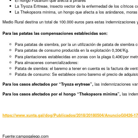
El hongo Fusarium que afecta a pinares
La Tryoza Eritreae, insecto vector de la enfermedad de los cítricos
La Thekopsora minima, un hongo que afecta a los arándanos, moras
Medio Rural destina un total de 100.000 euros para estas indemnizaciones
Para las patatas las compensaciones establecidas son:
Para patatas de siembra, por la un utilización de patata de siembra
Para patatas de consumo producida en la explotación 0,30€/Kg.
Para plantaciones establecidas en zonas con la plaga 0,40€/por met
Para almacenes comercializadores:
Patata de siembra: el baremo a tener en cuenta es la factura de vent
Patata de consumo: Se establece como baremo el precio de adquisició
Para los casos afectados por “Tryoza erytreae”,
las indemnizaciones van 
Para los casos afectados por el hongo “Thekopsora minima”,
las indem
https://www.xunta.gal/dog/Publicados/2018/20180504/AnuncioG0426-17
Fuente:campogalego.com