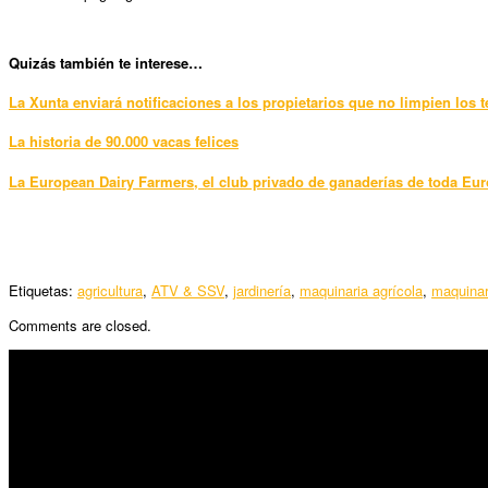
Quizás también te interese…
La Xunta enviará notificaciones a los propietarios que no limpien los 
La historia de 90.000 vacas felices
La European Dairy Farmers, el club privado de ganaderías de toda Eu
Etiquetas:
agricultura
,
ATV & SSV
,
jardinería
,
maquinaria agrícola
,
maquinar
Comments are closed.
SÍGUENOS
Horario:
Lunes a Viernes: 09:00 – 13:30h y 15:30 – 19:15h