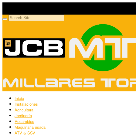
Millares Torrón SL
Maquinaria agrícola y jardinería
Inicio
Instalaciones
Agricultura
Jardinería
Recambios
Maquinaria usada
ATV & SSV