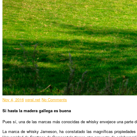
Nov 4, 2016
xeral.net
No Comments
Si hasta la madera gallega es buena
Pues sí, una de las marcas más conocidas de whisky envejece una parte de 
La marca de whisky Jameson, ha constatado las magníficas propiedades de