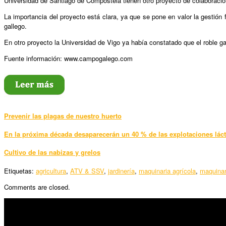
Universidad de Santiago de Compostela tienen otro proyecto de colaboración o
La importancia del proyecto está clara, ya que se pone en valor la gestión 
gallego.
En otro proyecto la Universidad de Vigo ya había constatado que el roble ga
Fuente información: www.campogalego.com
Prevenir las plagas de nuestro huerto
En la próxima década desaparecerán un 40 % de las explotaciones lác
Cultivo de las nabizas y grelos
Etiquetas:
agricultura
,
ATV & SSV
,
jardinería
,
maquinaria agrícola
,
maquinar
Comments are closed.
SÍGUENOS