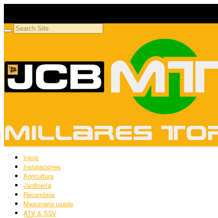
Millares Torrón SL
Maquinaria agrícola y jardinería
Inicio
Instalaciones
Agricultura
Jardinería
Recambios
Maquinaria usada
ATV & SSV