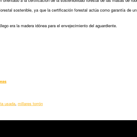
rientado a la certificación de la sostenibilidad forestal de las masas de robl
forestal sostenible, ya que la certificación forestal actúa como garantía de
llego era la madera idónea para el envejecimiento del aguardiente.
teas
ia usada
,
millares torrón