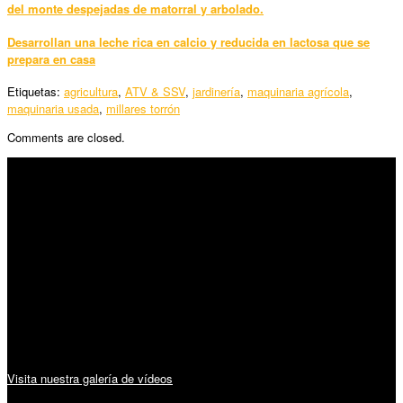
del monte despejadas de matorral y arbolado.
Desarrollan una leche rica en calcio y reducida en lactosa que se
prepara en casa
Etiquetas:
agricultura
,
ATV & SSV
,
jardinería
,
maquinaria agrícola
,
maquinaria usada
,
millares torrón
Comments are closed.
SÍGUENOS
Horario:
Lunes a Viernes: 09:00 – 13:30h y 15:30 – 19:15h
Sábado: 10:00 – 13:00h
Audiovisuales:
Visita nuestra galería de vídeos