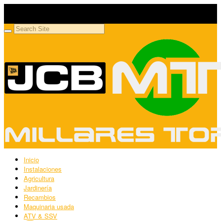
Millares Torrón SL
Maquinaria agrícola y jardinería
Inicio
Instalaciones
Agricultura
Jardinería
Recambios
Maquinaria usada
ATV & SSV