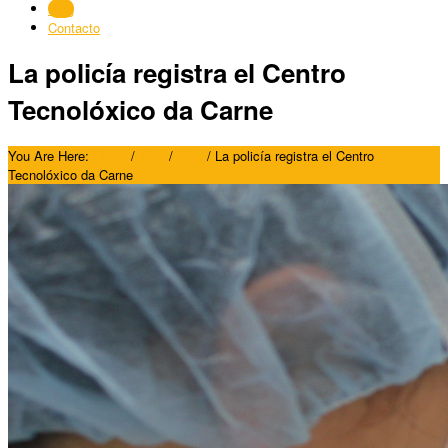
Blog
Contacto
La policía registra el Centro
Tecnolóxico da Carne
You Are Here:
Home
/
Blog
/
Blog
/
La policía registra el Centro
Tecnolóxico da Carne