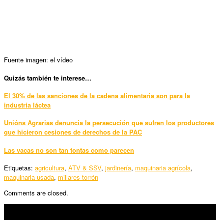
Fuente imagen: el vídeo
Quizás también te interese…
El 30% de las sanciones de la cadena alimentaria son para la
industria láctea
Unións Agrarias denuncia la persecución que sufren los productores
que hicieron cesiones de derechos de la PAC
Las vacas no son tan tontas como parecen
Etiquetas:
agricultura
,
ATV & SSV
,
jardinería
,
maquinaria agrícola
,
maquinaria usada
,
millares torrón
Comments are closed.
SÍGUENOS