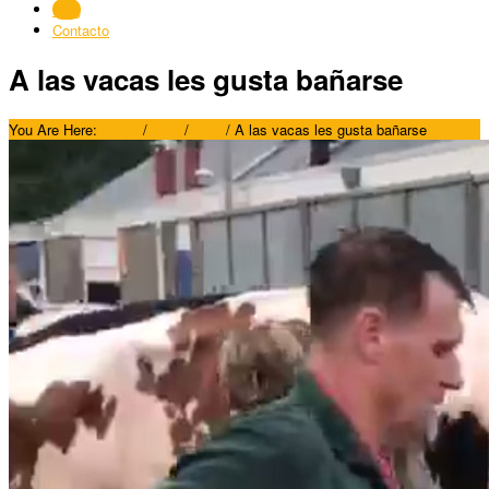
Blog
Contacto
A las vacas les gusta bañarse
You Are Here:
Home
/
Blog
/
Blog
/
A las vacas les gusta bañarse