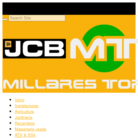
Millares Torrón SL
Maquinaria agrícola y jardinería
Inicio
Instalaciones
Agricultura
Jardinería
Recambios
Maquinaria usada
ATV & SSV