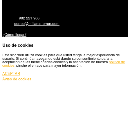
Millares Torrón SL:
Teléfono:
982 221 966
Email:
correo@millarestorron.com
Carretera Santiago, 5 - 27210 Lugo
¿Cómo llegar?
Uso de cookies
Este sitio web utiliza cookies para que usted tenga la mejor experiencia de
usuario. Si continúa navegando está dando su consentimiento para la
aceptación de las mencionadas cookies y la aceptación de nuestra
política de
cookies
, pinche el enlace para mayor información.
ACEPTAR
Aviso de cookies