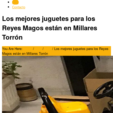
Blog
Contacto
Los mejores juguetes para los
Reyes Magos están en Millares
Torrón
You Are Here:
Home
/
Blog
/
Blog
/
Los mejores juguetes para los Reyes
Magos están en Millares Torrón