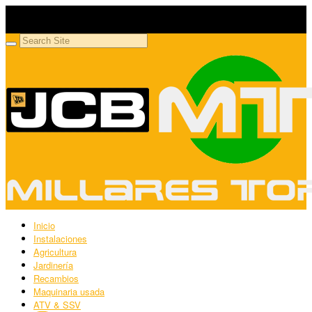
Millares Torrón SL
Maquinaria agrícola y jardinería
Inicio
Instalaciones
Agricultura
Jardinería
Recambios
Maquinaria usada
ATV & SSV