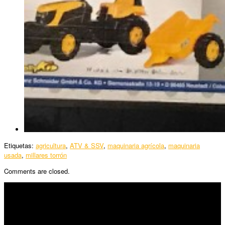
Etiquetas:
agricultura
,
ATV & SSV
,
maquinaria agrícola
,
maquinaria
usada
,
millares torrón
Comments are closed.
SÍGUENOS
Horario: