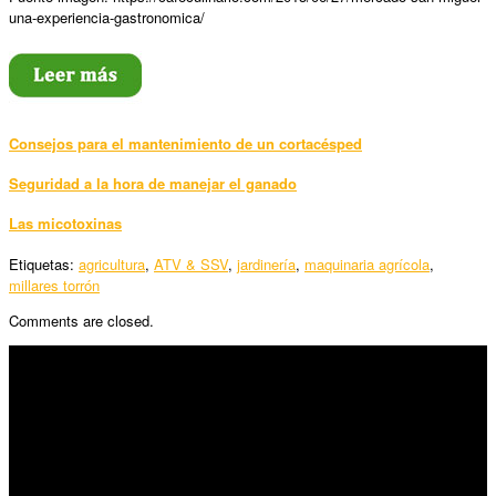
una-experiencia-gastronomica/
Consejos para el mantenimiento de un cortacésped
Seguridad a la hora de manejar el ganado
Las micotoxinas
Etiquetas:
agricultura
,
ATV & SSV
,
jardinería
,
maquinaria agrícola
,
millares torrón
Comments are closed.
SÍGUENOS
Horario:
Lunes a Viernes: 09:00 – 13:30h y 15:30 – 19:15h