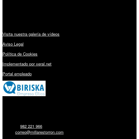
Sábado: 10:00 – 13:00h
Audiovisuales:
Visita nuestra galería de vídeos
Aviso Legal
Política de Cookies
Implementado por xeral.net
Portal empleado
Millares Torrón SL:
Teléfono:
982 221 966
Email:
correo@millarestorron.com
Carretera Santiago, 5 - 27210 Lugo