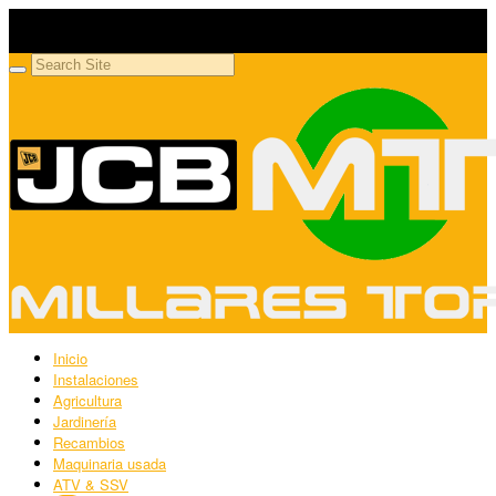
Millares Torrón SL
Maquinaria agrícola y jardinería
Inicio
Instalaciones
Agricultura
Jardinería
Recambios
Maquinaria usada
ATV & SSV