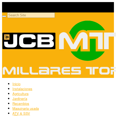
Millares Torrón SL
Maquinaria agrícola y jardinería
Inicio
Instalaciones
Agricultura
Jardinería
Recambios
Maquinaria usada
ATV & SSV