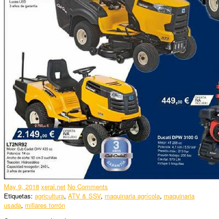
May 9, 2018
xeral.net
No Comments
Etiquetas:
agricultura
,
ATV & SSV
,
maquinaria agrícola
,
maquinaria
usada
,
millares torrón