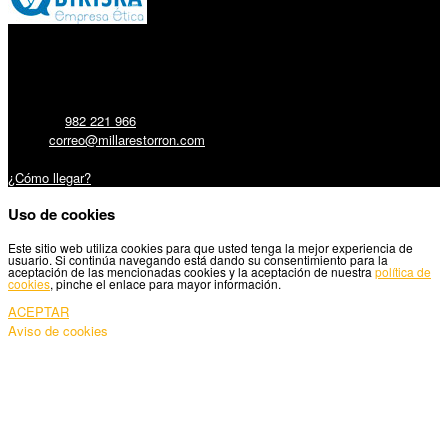
Millares Torrón SL:
Teléfono:
982 221 966
Email:
correo@millarestorron.com
Carretera Santiago, 5 - 27210 Lugo
¿Cómo llegar?
Uso de cookies
Este sitio web utiliza cookies para que usted tenga la mejor experiencia de
usuario. Si continúa navegando está dando su consentimiento para la
aceptación de las mencionadas cookies y la aceptación de nuestra
política de
cookies
, pinche el enlace para mayor información.
ACEPTAR
Aviso de cookies