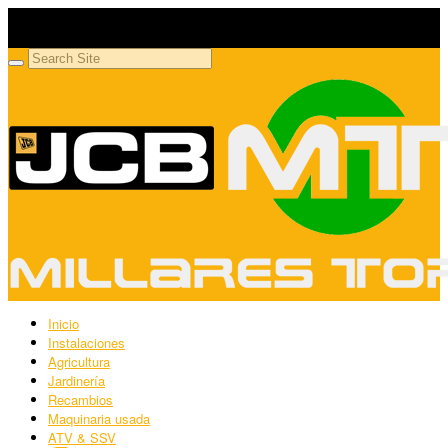
Millares Torrón SL
Maquinaria agrícola y jardinería
Inicio
Instalaciones
Agricultura
Jardinería
Recambios
Maquinaria usada
ATV & SSV