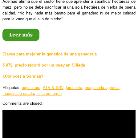
Además afirma que el sector tiene que aprender a sacrificar hectáreas de
maíz, pero no se debe sacrificar ni una sola hectárea de hierba de buena
calidad. “No hay nada más barato para el ganadero ni de mejor calidad
para la vaca que el silo de hierba”.
Claves para mejorar la genética de una ganadería
5.072, precio récord por un buey en Silleda
¿Conoces a Sonrisa?
Etiquetas:
agricultura
,
ATV & SSV
,
jardinería
,
maquinaria agrícola
,
maquinaria usada
,
millares torrón
Comments are closed.
SÍGUENOS
Horario: