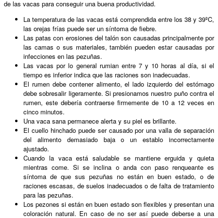
de las vacas para conseguir una buena productividad.
La temperatura de las vacas está comprendida entre los 38 y 39ºC,
las orejas frías puede ser un síntoma de fiebre.
Las patas con erosiones del talón son causadas principalmente por
las camas o sus materiales, también pueden estar causadas por
infecciones en las pezuñas.
Las vacas por lo general rumian entre 7 y 10 horas al día, si el
tiempo es inferior indica que las raciones son inadecuadas.
El rumen debe contener alimento, el lado izquierdo del estómago
debe sobresalir ligeramente. Si presionamos nuestro puño contra el
rumen, este debería contraerse firmemente de 10 a 12 veces en
cinco minutos.
Una vaca sana permanece alerta y su piel es brillante.
El cuello hinchado puede ser causado por una valla de separación
del alimento demasiado baja o un establo incorrectamente
ajustado.
Cuando la vaca está saludable se mantiene erguida y quieta
mientras come. Si se inclina o anda con paso renqueante es
síntoma de que sus pezuñas no están en buen estado, o de
raciones escasas, de suelos inadecuados o de falta de tratamiento
para las pezuñas.
Los pezones si están en buen estado son flexibles y presentan una
coloración natural. En caso de no ser así puede deberse a una