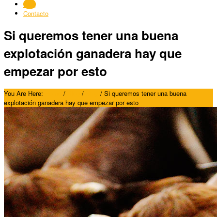
Blog
Contacto
Si queremos tener una buena
explotación ganadera hay que
empezar por esto
You Are Here:
Home
/
Blog
/
Blog
/
Si queremos tener una buena
explotación ganadera hay que empezar por esto