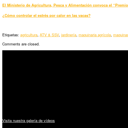
El Ministerio de Agricultura, Pesca y Alimentación convoca el “Premi
¿Cómo controlar el estrés por calor en las vacas?
Etiquetas:
agricultura
,
ATV & SSV
,
jardinería
,
maquinaria agrícola
,
maquinar
Comments are closed.
SÍGUENOS
Horario:
Lunes a Viernes: 09:00 – 13:30h y 15:30 – 19:15h
Sábado: 10:00 – 13:00h
Audiovisuales:
Visita nuestra galería de vídeos