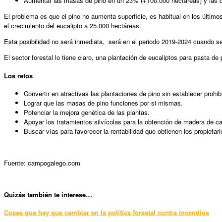
Aumentar las masas de pino en un 23% (+100.000 hectáreas) y las d
El problema es que el pino no aumenta superficie, es habitual en los últimos 
el crecimiento del eucalipto a 25.000 hectáreas.
Esta posibilidad no será inmediata, será en el periodo 2019-2024 cuando se
El sector forestal lo tiene claro, una plantación de eucaliptos para pasta de
Los retos
Convertir en atractivas las plantaciones de pino sin establecer prohi
Lograr que las masas de pino funciones por si mismas.
Potenciar la mejora genética de las plantas.
Apoyar los tratamientos silvícolas para la obtención de madera de ca
Buscar vías para favorecer la rentabilidad que obtienen los propietari
Fuente: campogalego.com
Quizás también te interese…
Cosas que hay que cambiar en la política forestal contra incendios