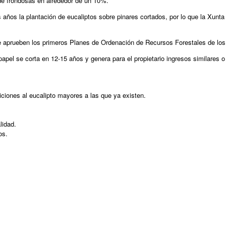
e frondosas en alrededor de un 10%.
años la plantación de eucaliptos sobre pinares cortados, por lo que la Xunta ba
 aprueben los primeros Planes de Ordenación de Recursos Forestales de los qu
 papel se corta en 12-15 años y genera para el propietario ingresos similares 
biciones al eucalipto mayores a las que ya existen.
lidad.
os.