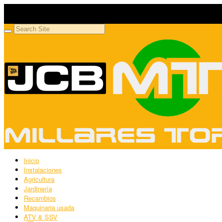
Millares Torrón SL
Maquinaria agrícola y jardinería
Inicio
Instalaciones
Agricultura
Jardinería
Recambios
Maquinaria usada
ATV & SSV