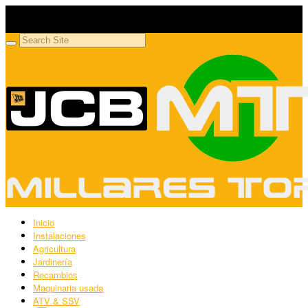
Millares Torrón SL
Maquinaria agrícola y jardinería
Inicio
Instalaciones
Agricultura
Jardinería
Recambios
Maquinaria usada
ATV & SSV