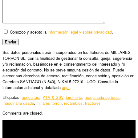
Conozco y acepto la
información legal y sobre privacidad
.
Sus datos personales serán incorporados en los ficheros de MILLARES
TORRON SL, con la finalidad de gestionar la consulta, queja, sugerencia
y/o reclamación, basándose en el consentimiento del interesado y /o
ejecución del contrato. No se prevé ninguna cesión de datos. Puede
ejercer sus derechos de acceso, rectificación, cancelación y oposición en
Carretera SANTIAGO (N-540), N.KM 5 27210-LUGO. Consulte la
información adicional y detallada
aquí
.
Etiquetas:
agricultura
,
ATV & SSV
,
jardinería
,
maquinaria agrícola
,
maquinaria usada
,
millares torrón
,
recambios
,
tractores
Comments are closed.
SÍGUENOS