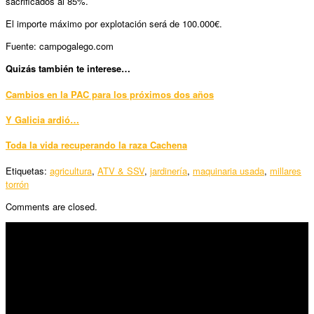
sacrificados al 85%.
El importe máximo por explotación será de 100.000€.
Fuente: campogalego.com
Quizás también te interese…
Cambios en la PAC para los próximos dos años
Y Galicia ardió…
Toda la vida recuperando la raza Cachena
Etiquetas:
agricultura
,
ATV & SSV
,
jardinería
,
maquinaria usada
,
millares
torrón
Comments are closed.
SÍGUENOS
Horario:
Lunes a Viernes: 09:00 – 13:30h y 15:30 – 19:15h