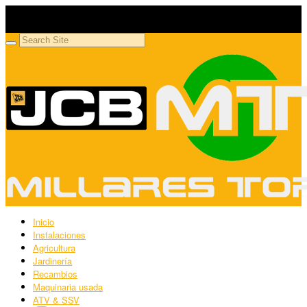
Millares Torrón SL
Maquinaria agrícola y jardinería
Inicio
Instalaciones
Agricultura
Jardinería
Recambios
Maquinaria usada
ATV & SSV