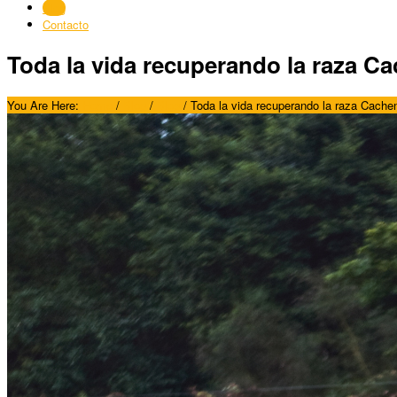
Blog
Contacto
Toda la vida recuperando la raza C
You Are Here:
Home
/
Blog
/
Blog
/
Toda la vida recuperando la raza Cache