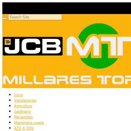
Millares Torrón SL
Maquinaria agrícola y jardinería
Inicio
Instalaciones
Agricultura
Jardinería
Recambios
Maquinaria usada
ATV & SSV