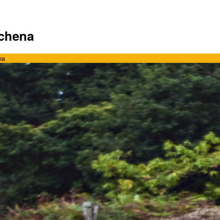
achena
na