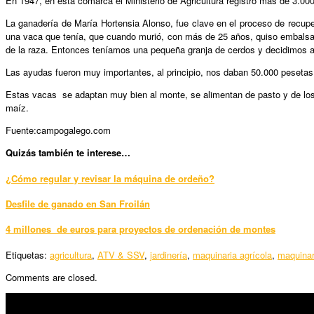
En 1947, en esta comarca el Ministerio de Agricultura registró más de 3.0
La ganadería de María Hortensia Alonso, fue clave en el proceso de recup
una vaca que tenía, que cuando murió, con más de 25 años, quiso embalsama
de la raza. Entonces teníamos una pequeña granja de cerdos y decidimos a
Las ayudas fueron muy importantes, al principio, nos daban 50.000 pesetas s
Estas vacas se adaptan muy bien al monte, se alimentan de pasto y de los 
maíz.
Fuente:campogalego.com
Quizás también te interese…
¿Cómo regular y revisar la máquina de ordeño?
Desfile de ganado en San Froilán
4 millones de euros para proyectos de ordenación de montes
Etiquetas:
agricultura
,
ATV & SSV
,
jardinería
,
maquinaria agrícola
,
maquinar
Comments are closed.
SÍGUENOS