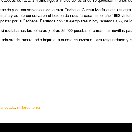
00 cabezas de raza. Sin embargo, a finales de los años 80 quedaban menos de
eración y de conservación de la raza Cachena. Cuenta María que su suegra 
rla y así se conserva en el balcón de nuestra casa. En el año 1993 vinieron 
postar por la Cachena. Partimos con 10 ejemplares y hoy tenemos 156, de lo
i recriábamos las terneras y otras 25.000 pesetas si parían, las novillas par
arbusto del monte, sólo bajan a la cuadra en invierno, para resguardarse y e
ia usada
,
millares torrón