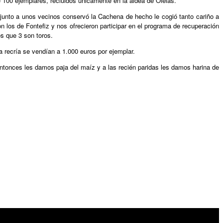
 100 ejemplares, recluidos únicamente en la aldea de Olelas.
junto a unos vecinos conservó la Cachena de hecho le cogió tanto cariño a
los de Fontefiz y nos ofrecieron participar en el programa de recuperación
s que 3 son toros.
a recría se vendían a 1.000 euros por ejemplar.
ntonces les damos paja del maíz y a las recién paridas les damos harina de