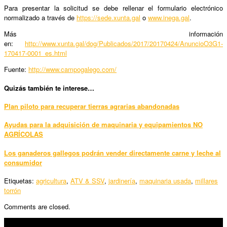
Para presentar la solicitud se debe rellenar el formulario electrónico
normalizado a través de
https://sede.xunta.gal
o
www.inega.gal
.
Más información
en:
http://www.xunta.gal/dog/Publicados/2017/20170424/AnuncioO3G1-
170417-0001_es.html
Fuente:
http://www.campogalego.com/
Quizás también te interese…
Plan piloto para recuperar tierras agrarias abandonadas
Ayudas para la adquisición de maquinaria y equipamientos NO
AGRÍCOLAS
Los ganaderos gallegos podrán vender directamente carne y leche al
consumidor
Etiquetas:
agricultura
,
ATV & SSV
,
jardinería
,
maquinaria usada
,
millares
torrón
Comments are closed.
SÍGUENOS