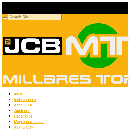
Millares Torrón SL
Maquinaria agrícola y jardinería
Inicio
Instalaciones
Agricultura
Jardinería
Recambios
Maquinaria usada
ATV & SSV