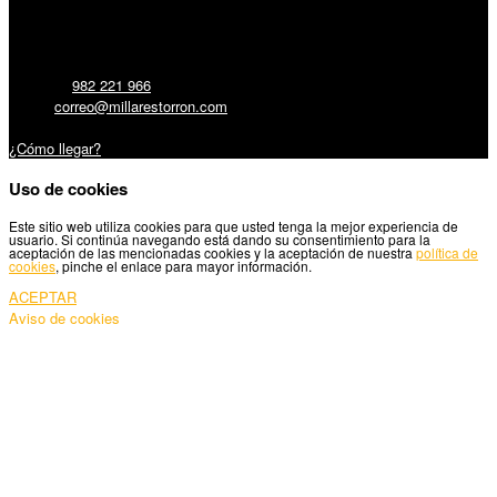
Millares Torrón SL:
Teléfono:
982 221 966
Email:
correo@millarestorron.com
Carretera Santiago, 5 - 27210 Lugo
¿Cómo llegar?
Uso de cookies
Este sitio web utiliza cookies para que usted tenga la mejor experiencia de
usuario. Si continúa navegando está dando su consentimiento para la
aceptación de las mencionadas cookies y la aceptación de nuestra
política de
cookies
, pinche el enlace para mayor información.
ACEPTAR
Aviso de cookies