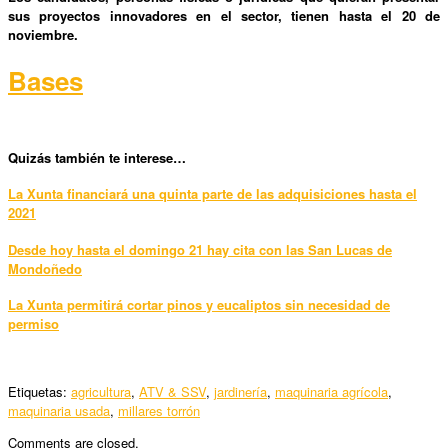
sus proyectos innovadores en el sector,
tienen hasta
el 20 de
noviembre.
Bases
Quizás también te interese…
La Xunta financiará una quinta parte de las adquisiciones hasta el
2021
Desde hoy hasta el domingo 21 hay cita con las San Lucas de
Mondoñedo
La Xunta permitirá cortar pinos y eucaliptos sin necesidad de
permiso
Etiquetas:
agricultura
,
ATV & SSV
,
jardinería
,
maquinaria agrícola
,
maquinaria usada
,
millares torrón
Comments are closed.