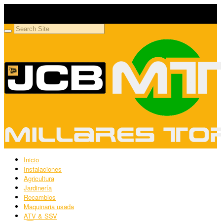
Millares Torrón SL
Maquinaria agrícola y jardinería
Inicio
Instalaciones
Agricultura
Jardinería
Recambios
Maquinaria usada
ATV & SSV