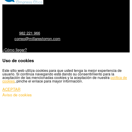
Millares Torrón SL:
Teléfono:
982 221 966
Email:
correo@millarestorron.com
Carretera Santiago, 5 - 27210 Lugo
¿Cómo llegar?
Uso de cookies
Este sitio web utiliza cookies para que usted tenga la mejor experiencia de
usuario. Si continúa navegando está dando su consentimiento para la
aceptación de las mencionadas cookies y la aceptación de nuestra
política de
cookies
, pinche el enlace para mayor información.
ACEPTAR
Aviso de cookies