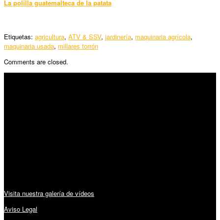
La polilla guatemalteca de la patata
Etiquetas:
agricultura
,
ATV & SSV
,
jardinería
,
maquinaria agrícola
,
maquinaria usada
,
millares torrón
Comments are closed.
SÍGUENOS
Horario:
Lunes a Viernes: 09:00 – 13:30h y 15:30 – 19:15h
Sábado: 10:00 – 13:00h
Audiovisuales:
Visita nuestra galería de vídeos
Aviso Legal