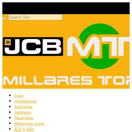
Millares Torrón SL
Maquinaria agrícola y jardinería
Inicio
Instalaciones
Agricultura
Jardinería
Recambios
Maquinaria usada
ATV & SSV