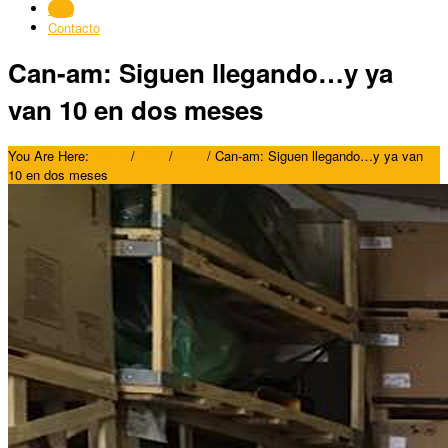
Blog
Contacto
Can-am: Siguen llegando…y ya
van 10 en dos meses
You Are Here:
Home
/
Blog
/
Blog
/
Can-am: Siguen llegando…y ya van
10 en dos meses