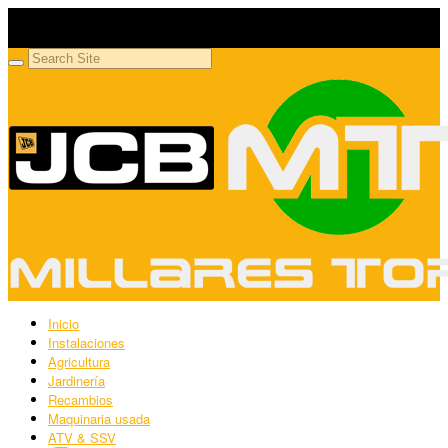
Millares Torrón SL
Maquinaria agrícola y jardinería
Inicio
Instalaciones
Agricultura
Jardinería
Recambios
Maquinaria usada
ATV & SSV