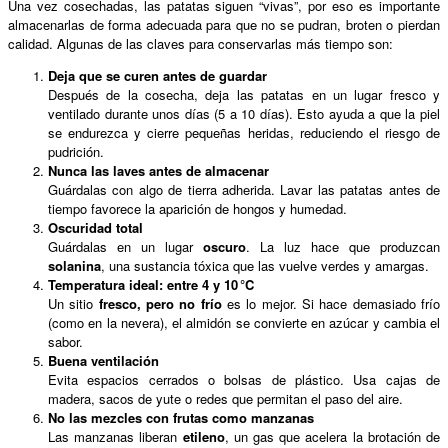
Una vez cosechadas, las patatas siguen “vivas”, por eso es importante
almacenarlas de forma adecuada para que no se pudran, broten o pierdan
calidad. Algunas de las claves para conservarlas más tiempo son:
Deja que se curen antes de guardar
Después de la cosecha, deja las patatas en un lugar fresco y
ventilado durante unos días (5 a 10 días). Esto ayuda a que la piel
se endurezca y cierre pequeñas heridas, reduciendo el riesgo de
pudrición.
Nunca las laves antes de almacenar
Guárdalas con algo de tierra adherida. Lavar las patatas antes de
tiempo favorece la aparición de hongos y humedad.
Oscuridad total
Guárdalas en un lugar
oscuro
. La luz hace que produzcan
solanina
, una sustancia tóxica que las vuelve verdes y amargas.
Temperatura ideal: entre 4 y 10
°C
Un sitio
fresco, pero no frío
es lo mejor. Si hace demasiado frío
(como en la nevera), el almidón se convierte en azúcar y cambia el
sabor.
Buena ventilación
Evita espacios cerrados o bolsas de plástico. Usa cajas de
madera, sacos de yute o redes que permitan el paso del aire.
No las mezcles con frutas como manzanas
Las manzanas liberan
etileno
, un gas que acelera la brotación de