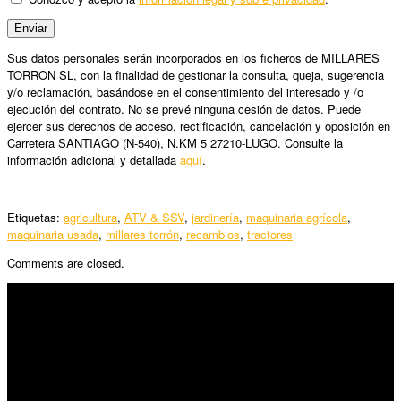
Sus datos personales serán incorporados en los ficheros de MILLARES
TORRON SL, con la finalidad de gestionar la consulta, queja, sugerencia
y/o reclamación, basándose en el consentimiento del interesado y /o
ejecución del contrato. No se prevé ninguna cesión de datos. Puede
ejercer sus derechos de acceso, rectificación, cancelación y oposición en
Carretera SANTIAGO (N-540), N.KM 5 27210-LUGO. Consulte la
información adicional y detallada
aquí
.
Etiquetas:
agricultura
,
ATV & SSV
,
jardinería
,
maquinaria agrícola
,
maquinaria usada
,
millares torrón
,
recambios
,
tractores
Comments are closed.
SÍGUENOS
Horario:
Lunes a Viernes: 09:00 – 13:30h y 15:30 – 19:15h