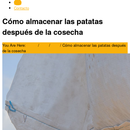
Blog
Contacto
Cómo almacenar las patatas
después de la cosecha
You Are Here:
Home
/
Blog
/
Blog
/
Cómo almacenar las patatas después
de la cosecha