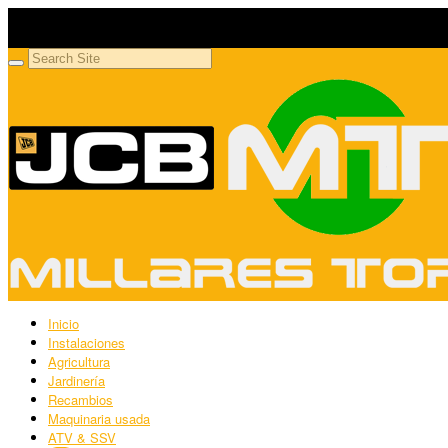
Millares Torrón SL
Maquinaria agrícola y jardinería
Inicio
Instalaciones
Agricultura
Jardinería
Recambios
Maquinaria usada
ATV & SSV