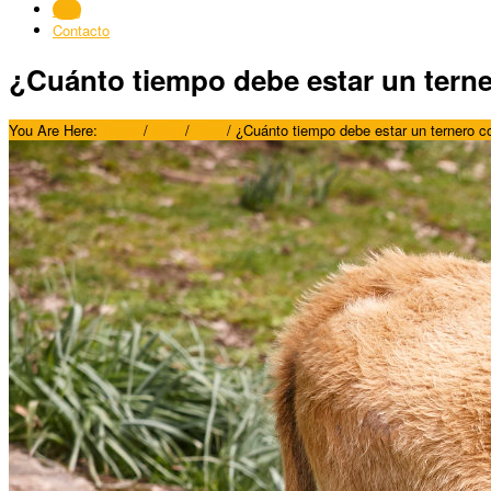
Blog
Contacto
¿Cuánto tiempo debe estar un terne
You Are Here:
Home
/
Blog
/
Blog
/
¿Cuánto tiempo debe estar un ternero c