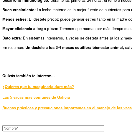
Desarrollo inmunológico:
Durante las primeras 24 horas, el ternero neces
Buen crecimiento:
La leche materna es la mejor fuente de nutrientes para 
Menos estrés:
El destete precoz puede generar estrés tanto en la madre com
Mayor eficiencia a largo plazo:
Terneros que maman por más tiempo suele
Dato extra
: En sistemas intensivos, a veces se desteta antes (a los 2 mes
En resumen:
Un destete a los 3-4 meses equilibra bienestar animal, sal
Qui
zás también te interese…
¿Quieres que tu maquinaria dure más?
Las 5 vacas más comunes de Galicia
Buenas prácticas y precauciones importantes en el manejo de las vaca