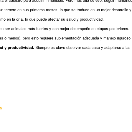
ita el calostro para adquirir inmunidad. Pero más allá de eso, seguir mamand
un ternero en sus primeros meses, lo que se traduce en un mejor desarrollo 
o en la cría, lo que puede afectar su salud y productividad.
n ser animales más fuertes y con mejor desempeño en etapas posteriores.
es o menos), pero esto requiere suplementación adecuada y manejo riguroso 
ud y productividad.
Siempre es clave observar cada caso y adaptarse a las
s