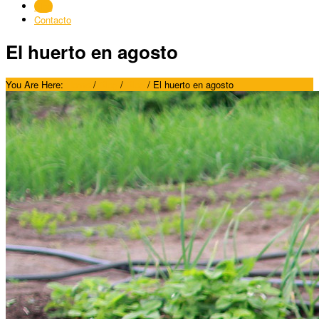
Blog
Contacto
El huerto en agosto
You Are Here:
Home
/
Blog
/
Blog
/
El huerto en agosto