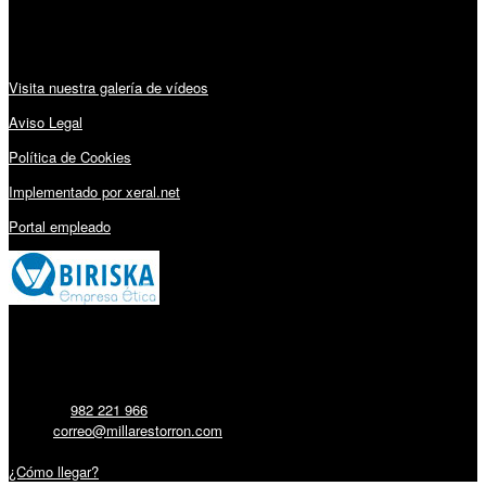
Audiovisuales:
Visita nuestra galería de vídeos
Aviso Legal
Política de Cookies
Implementado por xeral.net
Portal empleado
Millares Torrón SL:
Teléfono:
982 221 966
Email:
correo@millarestorron.com
Carretera Santiago, 5 - 27210 Lugo
¿Cómo llegar?