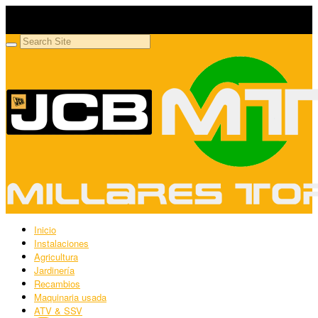
Millares Torrón SL
Maquinaria agrícola y jardinería
Inicio
Instalaciones
Agricultura
Jardinería
Recambios
Maquinaria usada
ATV & SSV