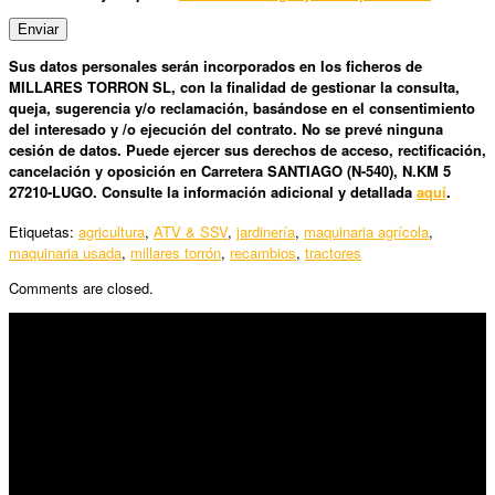
Sus datos personales serán incorporados en los ficheros de
MILLARES TORRON SL, con la finalidad de gestionar la consulta,
queja, sugerencia y/o reclamación, basándose en el consentimiento
del interesado y /o ejecución del contrato. No se prevé ninguna
cesión de datos. Puede ejercer sus derechos de acceso, rectificación,
cancelación y oposición en Carretera SANTIAGO (N-540), N.KM 5
27210-LUGO. Consulte la información adicional y detallada
aquí
.
Etiquetas:
agricultura
,
ATV & SSV
,
jardinería
,
maquinaria agrícola
,
maquinaria usada
,
millares torrón
,
recambios
,
tractores
Comments are closed.
SÍGUENOS
Horario:
Lunes a Viernes: 09:00 – 13:30h y 15:30 – 19:15h
Sábado: 10:00 – 13:00h