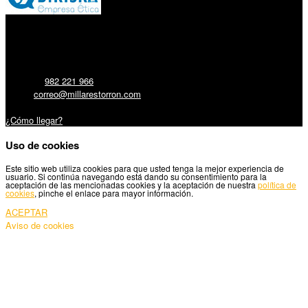
Millares Torrón SL:
Teléfono:
982 221 966
Email:
correo@millarestorron.com
Carretera Santiago, 5 - 27210 Lugo
¿Cómo llegar?
Uso de cookies
Este sitio web utiliza cookies para que usted tenga la mejor experiencia de
usuario. Si continúa navegando está dando su consentimiento para la
aceptación de las mencionadas cookies y la aceptación de nuestra
política de
cookies
, pinche el enlace para mayor información.
ACEPTAR
Aviso de cookies