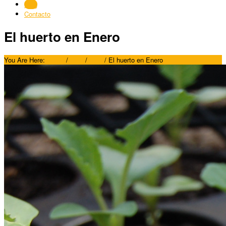
Blog
Contacto
El huerto en Enero
You Are Here:
Home
/
Blog
/
Blog
/
El huerto en Enero