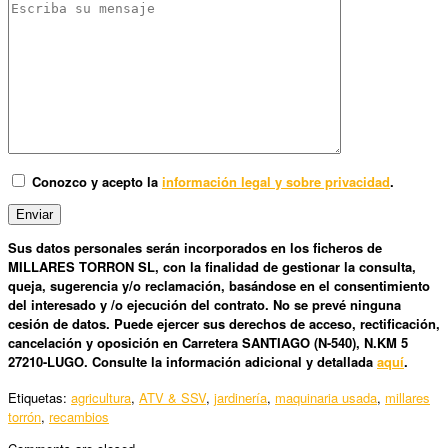
Conozco y acepto la
información legal y sobre privacidad
.
Sus datos personales serán incorporados en los ficheros de
MILLARES TORRON SL, con la finalidad de gestionar la consulta,
queja, sugerencia y/o reclamación, basándose en el consentimiento
del interesado y /o ejecución del contrato. No se prevé ninguna
cesión de datos. Puede ejercer sus derechos de acceso, rectificación,
cancelación y oposición en Carretera SANTIAGO (N-540), N.KM 5
27210-LUGO. Consulte la información adicional y detallada
aquí
.
Etiquetas:
agricultura
,
ATV & SSV
,
jardinería
,
maquinaria usada
,
millares
torrón
,
recambios