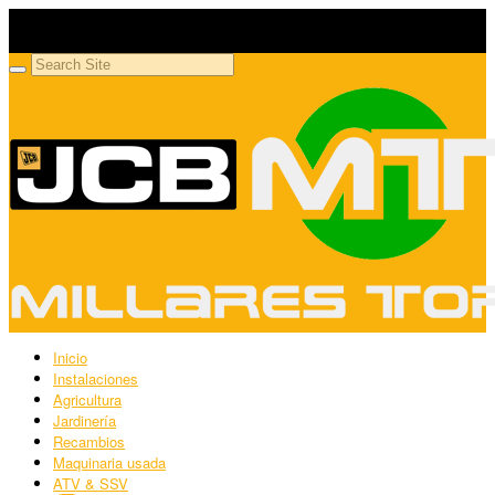
Millares Torrón SL
Maquinaria agrícola y jardinería
Inicio
Instalaciones
Agricultura
Jardinería
Recambios
Maquinaria usada
ATV & SSV