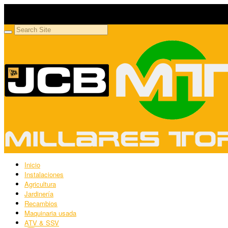
Millares Torrón SL
Maquinaria agrícola y jardinería
Inicio
Instalaciones
Agricultura
Jardinería
Recambios
Maquinaria usada
ATV & SSV