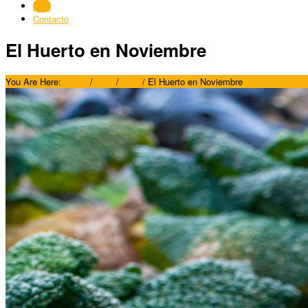
Blog
Contacto
El Huerto en Noviembre
You Are Here:
Home
/
Blog
/
Blog
/
El Huerto en Noviembre