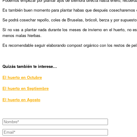
Podemos empezar por plantar ajos de siembra directa hasta enero, recuer
Es también buen momento para plantar habas que después cosecharemos en
Se podrá cosechar repollo, coles de Bruselas, brócoli, berza y por supues
Si no vas a plantar nada durante los meses de invierno en el huerto, no e
menos malas hierbas.
Es recomendable seguir elaborando compost orgánico con los restos de pela
Quizás también te interese…
El huerto en Octubre
El huerto en Septiembre
El huerto en Agosto