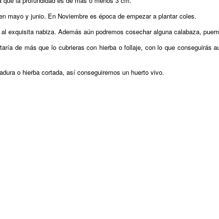
da que la profundidad es de más o menos 3 cm.
 mayo y junio. En Noviembre es época de empezar a plantar coles.
to al exquisita nabiza. Además aún podremos cosechar alguna calabaza, puerr
staría de más que lo cubrieras con hierba o follaje, con lo que conseguirás 
dura o hierba cortada, así conseguiremos un huerto vivo.