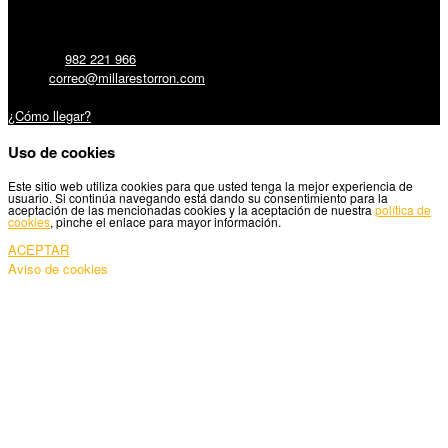
Millares Torrón SL:
Teléfono:
982 221 966
Email:
correo@millarestorron.com
Carretera Santiago, 5 - 27210 Lugo
¿Cómo llegar?
Uso de cookies
Este sitio web utiliza cookies para que usted tenga la mejor experiencia de
usuario. Si continúa navegando está dando su consentimiento para la
aceptación de las mencionadas cookies y la aceptación de nuestra
política de
cookies
, pinche el enlace para mayor información.
ACEPTAR
Aviso de cookies