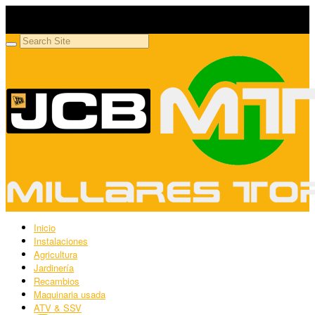
Millares Torrón SL
Maquinaria agrícola y jardinería
Inicio
Instalaciones
Agricultura
Jardinería
Recambios
Maquinaria usada
ATV & SSV