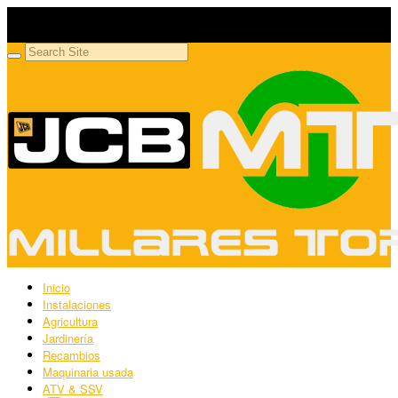
Millares Torrón SL
Maquinaria agrícola y jardinería
Inicio
Instalaciones
Agricultura
Jardinería
Recambios
Maquinaria usada
ATV & SSV