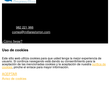
Millares Torrón SL:
Teléfono:
982 221 966
Email:
correo@millarestorron.com
Carretera Santiago, 5 - 27210 Lugo
¿Cómo llegar?
Uso de cookies
Este sitio web utiliza cookies para que usted tenga la mejor experiencia de
usuario. Si continúa navegando está dando su consentimiento para la
aceptación de las mencionadas cookies y la aceptación de nuestra
política de
cookies
, pinche el enlace para mayor información.
ACEPTAR
Aviso de cookies