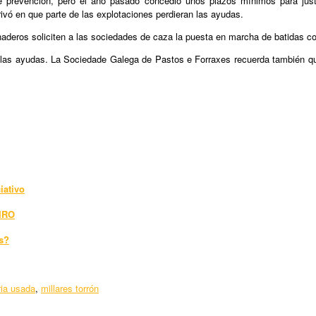
revención, pero el año pasado concedió unos plazos mínimos para justific
rivó en que parte de las explotaciones perdieran las ayudas.
deros soliciten a las sociedades de caza la puesta en marcha de batidas con
las ayudas. La Sociedade Galega de Pastos e Forraxes recuerda también que 
iativo
IRO
os?
ia usada
,
millares torrón