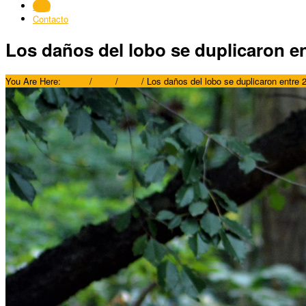
Blog
Contacto
Los daños del lobo se duplicaron en
You Are Here:
Home
/
Blog
/
Blog
/
Los daños del lobo se duplicaron entre 