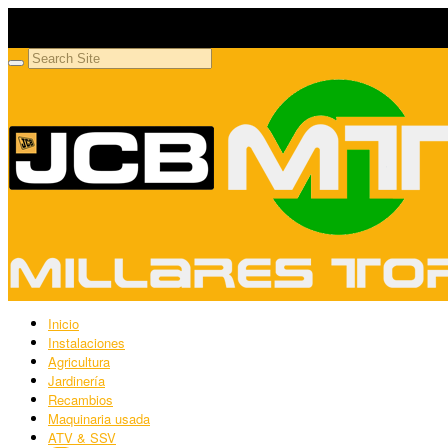
Millares Torrón SL
Maquinaria agrícola y jardinería
Inicio
Instalaciones
Agricultura
Jardinería
Recambios
Maquinaria usada
ATV & SSV