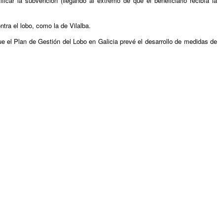
ar la subvención (llegando al extremo de que el beneficiario recibía la
tra el lobo, como la de Vilalba.
el Plan de Gestión del Lobo en Galicia prevé el desarrollo de medidas de