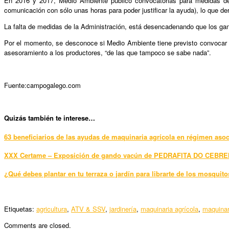
En 2016 y 2017, Medio Ambiente publicó convocatorias para medidas de p
comunicación con sólo unas horas para poder justificar la ayuda), lo que de
La falta de medidas de la Administración, está desencadenando que los gana
Por el momento, se desconoce si Medio Ambiente tiene previsto convocar 
asesoramiento a los productores, “de las que tampoco se sabe nada”.
Fuente:campogalego.com
Quizás también te interese…
63 beneficiarios de las ayudas de maquinaria agrícola en régimen asoc
XXX Certame – Exposición de gando vacún de PEDRAFITA DO CEBRE
¿Qué debes plantar en tu terraza o jardín para librarte de los mosquit
Etiquetas:
agricultura
,
ATV & SSV
,
jardinería
,
maquinaria agrícola
,
maquinar
Comments are closed.