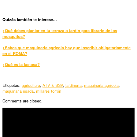
Quizás también te interese…
¿Qué debes plantar en tu terraza o jardín para librarte de los
mosquitos?
¿Sabes que maquinaria agrícola hay que inscribir obligatoriamente
en el ROMA?
¿Qué es la lactosa?
Etiquetas:
agricultura
,
ATV & SSV
,
jardinería
,
maquinaria agrícola
,
maquinaria usada
,
millares torrón
Comments are closed.
SÍGUENOS
Horario: