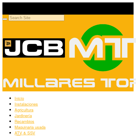
Millares Torrón SL
Maquinaria agrícola y jardinería
Inicio
Instalaciones
Agricultura
Jardinería
Recambios
Maquinaria usada
ATV & SSV