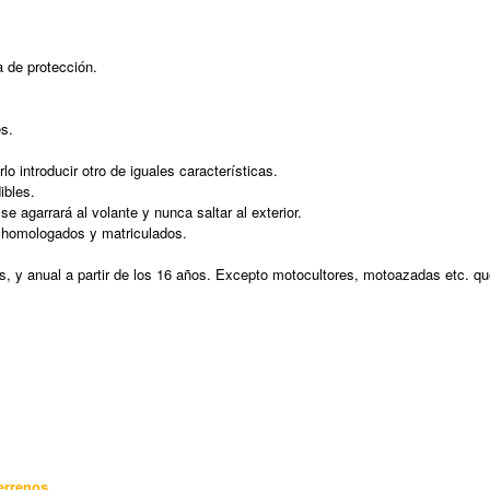
a de protección.
s.
rlo introducir otro de iguales características.
ibles.
e agarrará al volante y nunca saltar al exterior.
n homologados y matriculados.
, y anual a partir de los 16 años. Excepto motocultores, motoazadas etc. que
terrenos