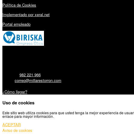
Política de Cookies
Implementado por xeral.net
Portal empleado
Millares Torrón SL:
Teléfono:
982 221 966
Email:
correo@millarestorron.com
Carretera Santiago, 5 - 27210 Lugo
¿Cómo llegar?
Uso de cookies
Este sitio web utiliza cookies para que usted tenga la mejor experiencia de usu
enlace para mayor información.
ACEPTAR
Aviso de cookies