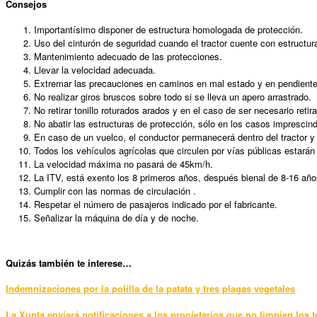
Consejos
Importantísimo disponer de estructura homologada de protección.
Uso del cinturón de seguridad cuando el tractor cuente con estructur
Mantenimiento adecuado de las protecciones.
Llevar la velocidad adecuada.
Extremar las precauciones en caminos en mal estado y en pendiente
No realizar giros bruscos sobre todo si se lleva un apero arrastrado.
No retirar tonillo roturados arados y en el caso de ser necesario retira
No abatir las estructuras de protección, sólo en los casos imprescind
En caso de un vuelco, el conductor permanecerá dentro del tractor y s
Todos los vehículos agrícolas que circulen por vías públicas estará
La velocidad máxima no pasará de 45km/h.
La ITV, está exento los 8 primeros años, después bienal de 8-16 años
Cumplir con las normas de circulación .
Respetar el número de pasajeros indicado por el fabricante.
Señalizar la máquina de día y de noche.
Quizás también te interese…
Indemnizaciones por la polilla de la patata y tres plagas vegetales
La Xunta enviará notificaciones a los propietarios que no limpien los 