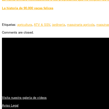
La historia de 90.000 vacas felices
Etiquetas:
agricultura
,
ATV & SSV
,
jardinería
,
maquinaria agrícola
,
maquinar
Comments are closed.
SÍGUENOS
Horario:
Lunes a Viernes: 09:00 – 13:30h y 15:30 – 19:15h
Sábado: 10:00 – 13:00h
Audiovisuales:
Visita nuestra galería de vídeos
Aviso Legal