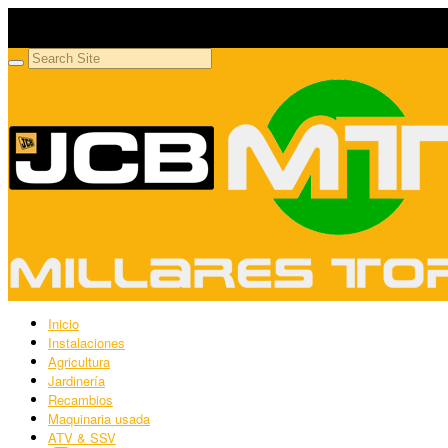
Millares Torrón SL
Maquinaria agrícola y jardinería
Inicio
Instalaciones
Agricultura
Jardinería
Recambios
Maquinaria usada
ATV & SSV