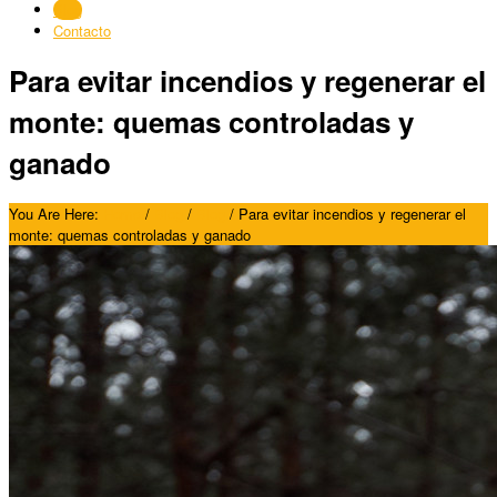
Blog
Contacto
Para evitar incendios y regenerar el
monte: quemas controladas y
ganado
You Are Here:
Home
/
Blog
/
Blog
/
Para evitar incendios y regenerar el
monte: quemas controladas y ganado