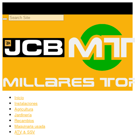
Millares Torrón SL
Maquinaria agrícola y jardinería
Inicio
Instalaciones
Agricultura
Jardinería
Recambios
Maquinaria usada
ATV & SSV