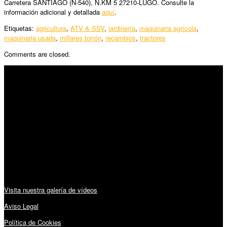
Carretera SANTIAGO (N-540), N.KM 5 27210-LUGO. Consulte la
información adicional y detallada
aquí
.
Etiquetas:
agricultura
,
ATV & SSV
,
jardinería
,
maquinaria agrícola
,
maquinaria usada
,
millares torrón
,
recambios
,
tractores
Comments are closed.
SÍGUENOS
Horario:
Lunes a Viernes: 09:00 – 13:30h y 15:30 – 19:15h
Sábado: 10:00 – 13:00h
Audiovisuales:
Visita nuestra galería de vídeos
Aviso Legal
Política de Cookies