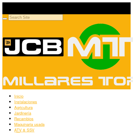
Millares Torrón SL
Maquinaria agrícola y jardinería
Inicio
Instalaciones
Agricultura
Jardinería
Recambios
Maquinaria usada
ATV & SSV