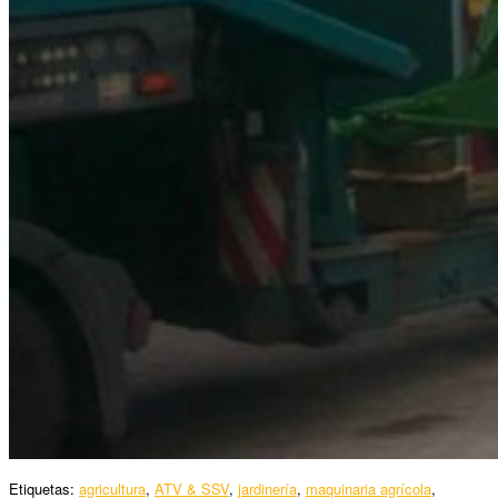
Etiquetas:
agricultura
,
ATV & SSV
,
jardinería
,
maquinaria agrícola
,