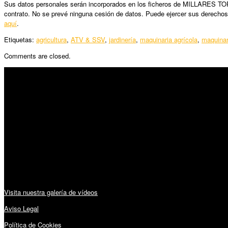
Sus datos personales serán incorporados en los ficheros de MILLARES TORRO
contrato. No se prevé ninguna cesión de datos. Puede ejercer sus derechos
aquí
.
Etiquetas:
agricultura
,
ATV & SSV
,
jardinería
,
maquinaria agrícola
,
maquinar
Comments are closed.
SÍGUENOS
Horario:
Lunes a Viernes: 09:00 – 13:30h y 15:30 – 19:15h
Sábado: 10:00 – 13:00h
Audiovisuales:
Visita nuestra galería de vídeos
Aviso Legal
Política de Cookies