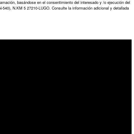
amación, basándose en el consentimiento del interesado y /o ejecución del
N-540), N.KM 5 27210-LUGO. Consulte la información adicional y detallada