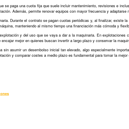
 se paga una cuota fija que suele incluir mantenimiento, revisiones e incluso 
iación. Además, permite renovar equipos con mayor frecuencia y adaptarse m
ria. Durante el contrato se pagan cuotas periódicas y, al finalizar, existe l
la máquina, manteniendo al mismo tiempo una financiación más cómoda y flexib
e explotación y del uso que se vaya a dar a la maquinaria. En explotaciones
 encajar mejor en quienes buscan invertir a largo plazo y conservar la maqui
 sin asumir un desembolso inicial tan elevado, algo especialmente importan
lotación y comparar costes a medio plazo es fundamental para tomar la mejor 
iones