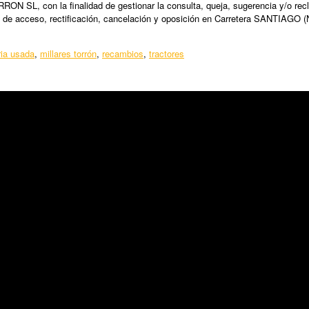
N SL, con la finalidad de gestionar la consulta, queja, sugerencia y/o recl
 de acceso, rectificación, cancelación y oposición en Carretera SANTIAGO (
ia usada
,
millares torrón
,
recambios
,
tractores