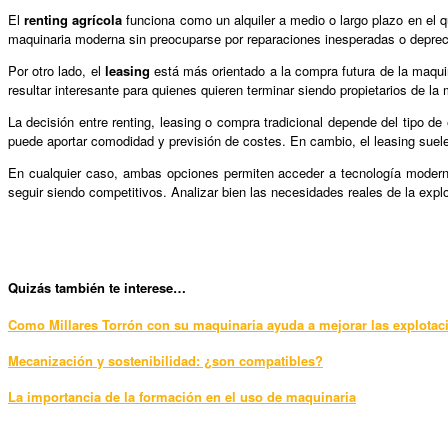
El
renting agrícola
funciona como un alquiler a medio o largo plazo en el que
maquinaria moderna sin preocuparse por reparaciones inesperadas o deprec
Por otro lado, el
leasing
está más orientado a la compra futura de la maquina
resultar interesante para quienes quieren terminar siendo propietarios de 
La decisión entre renting, leasing o compra tradicional depende del tipo d
puede aportar comodidad y previsión de costes. En cambio, el leasing suele
En cualquier caso, ambas opciones permiten acceder a tecnología moderna
seguir siendo competitivos. Analizar bien las necesidades reales de la exp
Qui
zás también te interese…
Como Millares Torrón con su maquinaria ayuda a mejorar las explotac
Mecanización y sostenibilidad: ¿son compatibles?
La importancia de la formación en el uso de maquinaria