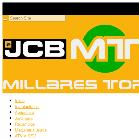
Millares Torrón SL
Maquinaria agrícola y jardinería
Inicio
Instalaciones
Agricultura
Jardinería
Recambios
Maquinaria usada
ATV & SSV