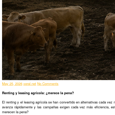
May 25, 2026
xeral.net
No Comments
Renting y leasing agrícola: ¿merece la pena?
El renting y el leasing agrícola se han convertido en alternativas cada vez
avanza rápidamente y las campañas exigen cada vez más eficiencia, est
merecen la pena?