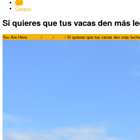
Blog
Contacto
Si quieres que tus vacas den más le
You Are Here:
Home
/
Blog
/
Blog
/
Si quieres que tus vacas den más leche,