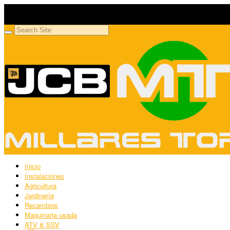
Millares Torrón SL
Maquinaria agrícola y jardinería
Inicio
Instalaciones
Agricultura
Jardinería
Recambios
Maquinaria usada
ATV & SSV