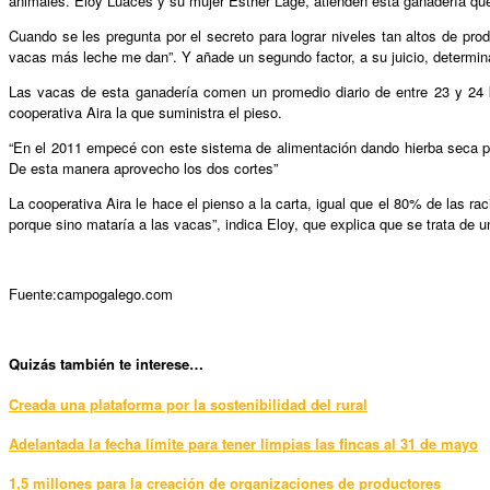
animales. Eloy Luaces y su mujer Esther Lage, atienden esta ganadería que
Cuando se les pregunta por el secreto para lograr niveles tan altos de pr
vacas más leche me dan”. Y añade un segundo factor, a su juicio, determin
Las vacas de esta ganadería comen un promedio diario de entre 23 y 24 k
cooperativa Aira la que suministra el pieso.
“En el 2011 empecé con este sistema de alimentación dando hierba seca per
De esta manera aprovecho los dos cortes”
La cooperativa Aira le hace el pienso a la carta, igual que el 80% de las r
porque sino mataría a las vacas”, indica Eloy, que explica que se trata de 
Fuente:campogalego.com
Quizás también te interese…
Creada una plataforma por la sostenibilidad del rural
Adelantada la fecha límite para tener limpias las fincas al 31 de mayo
1,5 millones para la creación de organizaciones de productores