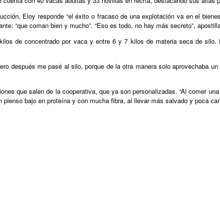
 cuenta con 40 vacas adultas y 33 novillas en recría, destacando sus altas 
oducción, Eloy responde “el éxito o fracaso de una explotación va en el bie
ante: “que coman bien y mucho”. “Eso es todo, no hay más secreto”, apostill
ilos de concentrado por vaca y entre 6 y 7 kilos de materia seca de silo. 
o después me pasé al silo, porque de la otra manera solo aprovechaba un co
aciones que salen de la cooperativa, que ya son personalizadas. “Al comer un
un pienso bajo en proteína y con mucha fibra, al llevar más salvado y poca ca