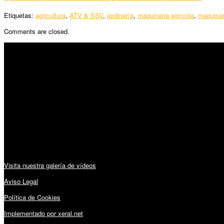
Etiquetas:
agricultura
,
ATV & SSV
,
jardinería
,
maquinaria agrícola
,
maquinar
Comments are closed.
SÍGUENOS
Horario:
Lunes a Viernes: 09:00 – 13:30h y 15:30 – 19:15h
Sábado: 10:00 – 13:00h
Audiovisuales:
Visita nuestra galería de vídeos
Aviso Legal
Política de Cookies
Implementado por xeral.net