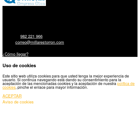
Millares Torrón SL:
Teléfono:
982 221 966
Email:
correo@millarestorron.com
Carretera Santiago, 5 - 27210 Lugo
¿Cómo llegar?
Uso de cookies
Este sitio web utiliza cookies para que usted tenga la mejor experiencia de
usuario. Si continúa navegando está dando su consentimiento para la
aceptación de las mencionadas cookies y la aceptación de nuestra
política de
cookies
, pinche el enlace para mayor información.
ACEPTAR
Aviso de cookies