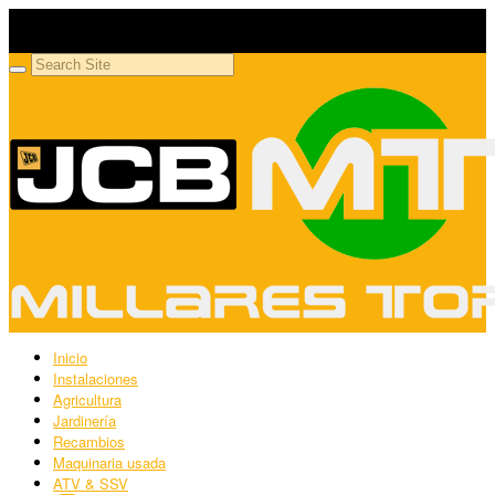
Millares Torrón SL
Maquinaria agrícola y jardinería
Inicio
Instalaciones
Agricultura
Jardinería
Recambios
Maquinaria usada
ATV & SSV