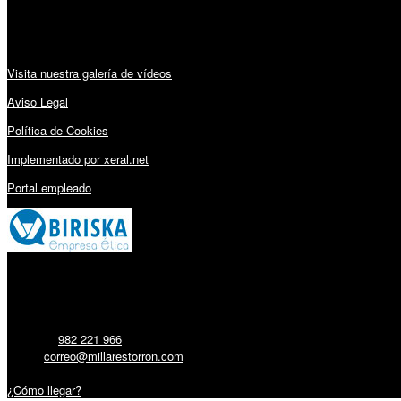
Audiovisuales:
Visita nuestra galería de vídeos
Aviso Legal
Política de Cookies
Implementado por xeral.net
Portal empleado
Millares Torrón SL:
Teléfono:
982 221 966
Email:
correo@millarestorron.com
Carretera Santiago, 5 - 27210 Lugo
¿Cómo llegar?