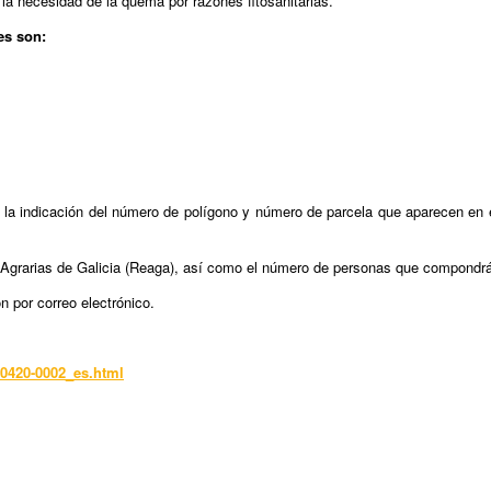
r la necesidad de la quema por razones fitosanitarias.
es son:
r y la indicación del número de polígono y número de parcela que aparecen en
s Agrarias de Galicia (Reaga), así como el número de personas que compond
n por correo electrónico.
0420-0002_es.html