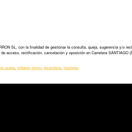
N SL, con la finalidad de gestionar la consulta, queja, sugerencia y/o recl
 de acceso, rectificación, cancelación y oposición en Carretera SANTIAGO (
ia usada
,
millares torrón
,
recambios
,
tractores