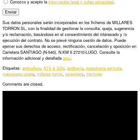
Conozco y acepto la
información legal y sobre privacidad
.
Sus datos personales serán incorporados en los ficheros de MILLARES
TORRON SL, con la finalidad de gestionar la consulta, queja, sugerencia
y/o reclamación, basándose en el consentimiento del interesado y /o
ejecución del contrato. No se prevé ninguna cesión de datos. Puede
ejercer sus derechos de acceso, rectificación, cancelación y oposición en
Carretera SANTIAGO (N-540), N.KM 5 27210-LUGO. Consulte la
información adicional y detallada
aquí
.
Etiquetas:
agricultura
,
ATV & SSV
,
jardinería
,
maquinaria agrícola
,
maquinaria usada
,
millares torrón
,
recambios
,
tractores
Comments are closed.
SÍGUENOS
Horario:
Lunes a Viernes: 09:00 – 13:30h y 15:30 – 19:15h
Sábado: 10:00 – 13:00h