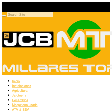
Millares Torrón SL
Maquinaria agrícola y jardinería
Inicio
Instalaciones
Agricultura
Jardinería
Recambios
Maquinaria usada
ATV & SSV