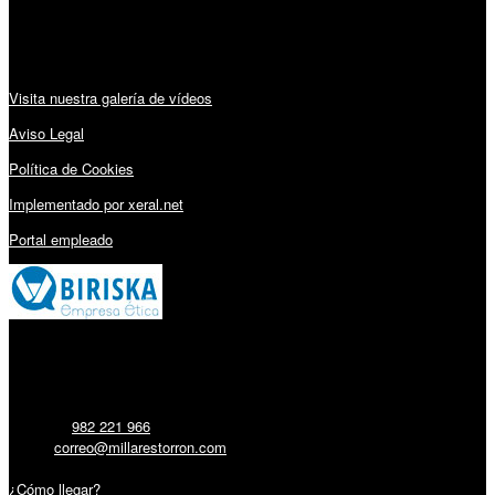
Audiovisuales:
Visita nuestra galería de vídeos
Aviso Legal
Política de Cookies
Implementado por xeral.net
Portal empleado
Millares Torrón SL:
Teléfono:
982 221 966
Email:
correo@millarestorron.com
Carretera Santiago, 5 - 27210 Lugo
¿Cómo llegar?