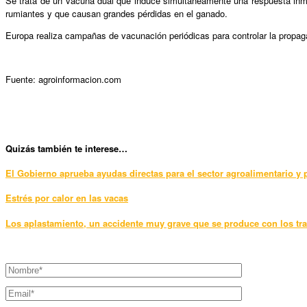
Se trata de un vacuna dual que induce simultáneamente una respuesta inmune 
rumiantes y que causan grandes pérdidas en el ganado.
Europa realiza campañas de vacunación periódicas para controlar la propa
Fuente: agroinformacion.com
Quizás también te interese…
El Gobierno aprueba ayudas directas para el sector agroalimentario y
Estrés por calor en las vacas
Los aplastamiento, un accidente muy grave que se produce con los tra