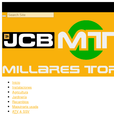
Millares Torrón SL
Maquinaria agrícola y jardinería
Inicio
Instalaciones
Agricultura
Jardinería
Recambios
Maquinaria usada
ATV & SSV