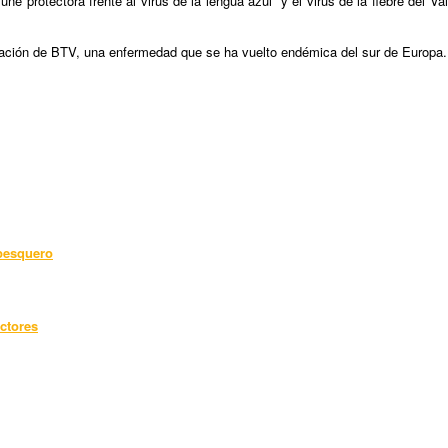
protectora frente al virus de la lengua azul y el virus de la fiebre del Vall
gación de BTV, una enfermedad que se ha vuelto endémica del sur de Europa.
 pesquero
ctores