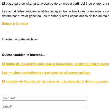
El plazo para solicitar esta ayuda es de un mes a partir del 3 de enero, día 
Las actividades subvencionables incluyen las actuaciones orientadas a co
determinar el valor genético, los méritos y otras capacidades de los animal
Enlace a la orden
Fuente: lavozdegalicia.es
Qui
zás también te interese…
El futuro de las granjas pasa por la innovación, sostenibilidad y divers
Los muchos contratiempos que acechan al campo gallego
El cuidado de los pies de las vacas es más importante de lo que parec