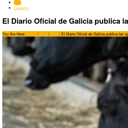
Blog
Contacto
El Diario Oficial de Galicia publica
You Are Here:
Home
/
Blog
/
Blog
/
El Diario Oficial de Galicia publica las