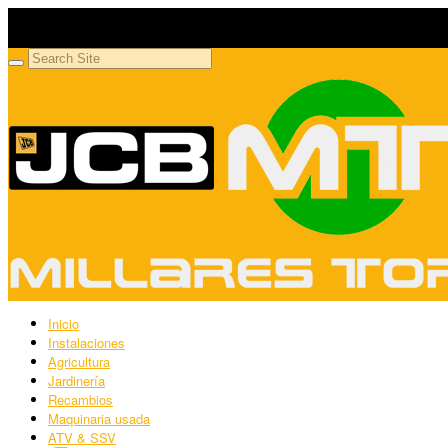
Millares Torrón SL
Maquinaria agrícola y jardinería
Inicio
Instalaciones
Agricultura
Jardinería
Recambios
Maquinaria usada
ATV & SSV