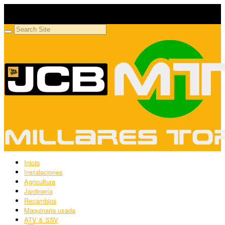
Millares Torrón SL
Maquinaria agrícola y jardinería
Inicio
Instalaciones
Agricultura
Jardinería
Recambios
Maquinaria usada
ATV & SSV