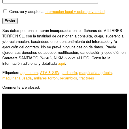
Conozco y acepto la
información legal y sobre privacidad
.
Sus datos personales serán incorporados en los ficheros de MILLARES
TORRON SL, con la finalidad de gestionar la consulta, queja, sugerencia
y/o reclamación, basándose en el consentimiento del interesado y /o
ejecución del contrato. No se prevé ninguna cesión de datos. Puede
ejercer sus derechos de acceso, rectificación, cancelación y oposición en
Carretera SANTIAGO (N-540), N.KM 5 27210-LUGO. Consulte la
información adicional y detallada
aquí
.
Etiquetas:
agricultura
,
ATV & SSV
,
jardinería
,
maquinaria agrícola
,
maquinaria usada
,
millares torrón
,
recambios
,
tractores
Comments are closed.
SÍGUENOS
Horario:
Lunes a Viernes: 09:00 – 13:30h y 15:30 – 19:15h